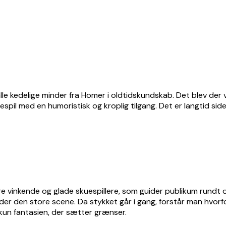
 alle kedelige minder fra Homer i oldtidskundskab. Det blev der
pil med en humoristisk og kroplig tilgang. Det er langtid side
 tre vinkende og glade skuespillere, som guider publikum run
r den store scene. Da stykket går i gang, forstår man hvorfor. 
 kun fantasien, der sætter grænser.