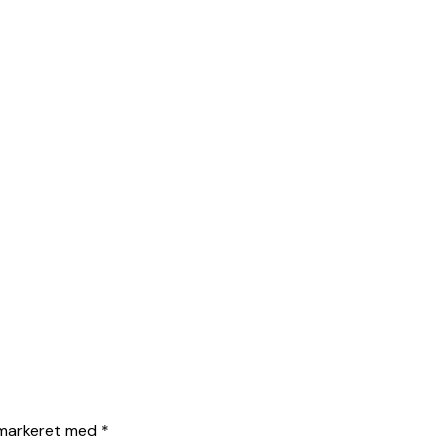
 markeret med
*