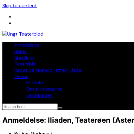
Skip to content
Anmeldelser
Bøger
Spotlight
Teaterblik
Rabat på teaterbilletter? Jada!
Om os
Kontakt
Om skribenterne
Om bloggen
Anmeldelse: Iliaden, Teaterøen (Aste
By:
Eva Gudmand