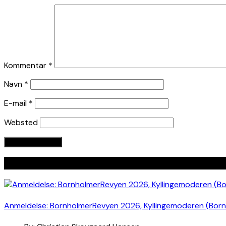
Kommentar
*
Navn
*
E-mail
*
Websted
Seneste indlæg
Anmeldelse: BornholmerRevyen 2026, Kyllingemoderen (Bor