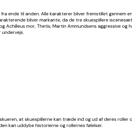
 fra ende til anden. Alle karakterer bliver fremstillet gennem 
arakterende bliver markante, da de tre skuespillere iscenesæt
te og Achilleus mor, Thetis, Martin Ammundsens aggressive og 
r undervejs.
tilskueren, at skuespillerne kan træde ind og ud af deres rol
den kan uddybe historierne og rollernes følelser.