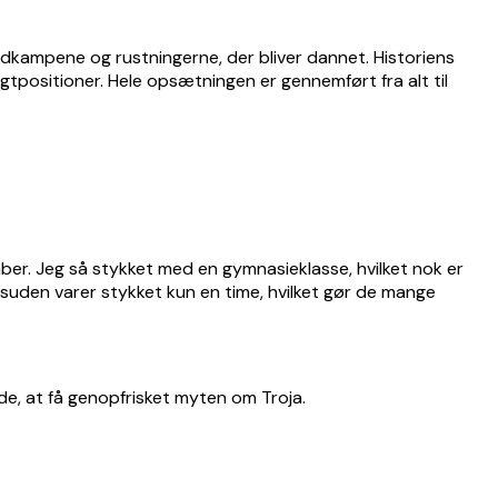
ærdkampene og rustningerne, der bliver dannet. Historiens
tpositioner. Hele opsætningen er gennemført fra alt til
dråber. Jeg så stykket med en gymnasieklasse, hvilket nok er
uden varer stykket kun en time, hvilket gør de mange
kade, at få genopfrisket myten om Troja.