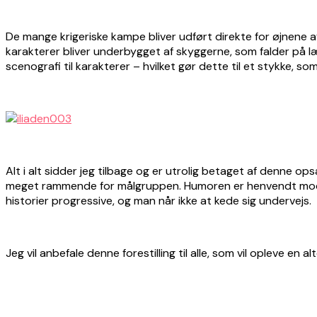
De mange krigeriske kampe bliver udført direkte for øjnene a
karakterer bliver underbygget af skyggerne, som falder på l
scenografi til karakterer – hvilket gør dette til et stykke, s
Alt i alt sidder jeg tilbage og er utrolig betaget af denne op
meget rammende for målgruppen. Humoren er henvendt mod et
historier progressive, og man når ikke at kede sig undervejs.
Jeg vil anbefale denne forestilling til alle, som vil opleve en