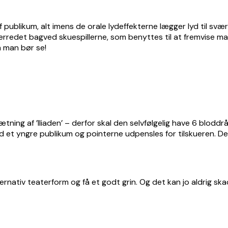
f publikum, alt imens de orale lydeffekterne lægger lyd til sv
ærredet bagved skuespillerne, som benyttes til at fremvise mag
om man bør se!
sætning af ’Iliaden’ – derfor skal den selvfølgelig have 6 blod
 yngre publikum og pointerne udpensles for tilskueren. Des
 alternativ teaterform og få et godt grin. Og det kan jo aldrig s