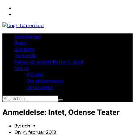
Skip
to
content
Anmeldelser
Bøger
Spotlight
Teaterblik
Rabat på teaterbilletter? Jada!
Om os
Kontakt
Om skribenterne
Om bloggen
Anmeldelse: Intet, Odense Teater
By:
admin
On:
4. februar 2018