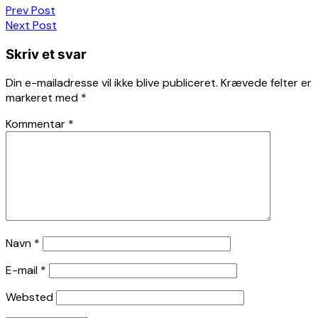
Indlægsnavigation
Prev Post
Next Post
Skriv et svar
Din e-mailadresse vil ikke blive publiceret.
Krævede felter er
markeret med
*
Kommentar
*
Navn
*
E-mail
*
Websted