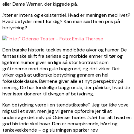
eller Dame Werner, der kiggede på.
Intet
er intens og eksistentiel. Hvad er meningen med livet?
Hvad betyder mest for dig? Kan man sætte en pris på
betydning?
Den barske historie tackles med både alvor og humor. De
fantastiske skift fra seriøse og morbide emner til tør og
ligefrem humor giver en lige så stor kontrast som
gråtonerne mod den gule baggrund, og det virker. Det
virker også at udforske betydning gennem en hel
folkeskoleklasse. Børnene giver alle et nyt perspektiv på
mening. De har forskellige baggrunde, der påvirker, hvad de
hver især donerer til dyngen af betydning.
Kan betydning være i en tændstikæske? Jeg tør ikke vove
mig ud i et svar, men jeg vil gerne opfordre jer til at
undersøge det selv på Odense Teater.
Intet
har alt hvad en
god historie skal have. Den er nervepirrende, hård og
tankevækkende – og slutningen sparker røv.