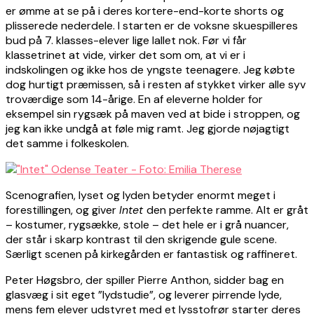
er ømme at se på i deres kortere-end-korte shorts og
plisserede nederdele. I starten er de voksne skuespilleres
bud på 7. klasses-elever lige lallet nok. Før vi får
klassetrinet at vide, virker det som om, at vi er i
indskolingen og ikke hos de yngste teenagere. Jeg købte
dog hurtigt præmissen, så i resten af stykket virker alle syv
troværdige som 14-årige. En af eleverne holder for
eksempel sin rygsæk på maven ved at bide i stroppen, og
jeg kan ikke undgå at føle mig ramt. Jeg gjorde nøjagtigt
det samme i folkeskolen.
Scenografien, lyset og lyden betyder enormt meget i
forestillingen, og giver
Intet
den perfekte ramme. Alt er gråt
– kostumer, rygsække, stole – det hele er i grå nuancer,
der står i skarp kontrast til den skrigende gule scene.
Særligt scenen på kirkegården er fantastisk og raffineret.
Peter Høgsbro, der spiller Pierre Anthon, sidder bag en
glasvæg i sit eget ”lydstudie”, og leverer pirrende lyde,
mens fem elever udstyret med et lysstofrør starter deres