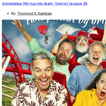
Anmeldelse: Mit hus min drøm, Teatret Gruppe 38
By:
Thormod S. Kamban