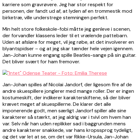
karriere som gravrøvere. Jeg har stor respekt for
personen, der fandt ud af, at lyden af en trommestik mod
birketræ, ville understrege stemningen perfekt.
Min helt store folkeskole-fobi måtte jeg genleve i scenen,
der forvandler klassens leder til et vrælende pattebarn.
Uden at afsløre for meget, vil jeg røbe, at det involverer en
blyantspidser – og at jeg skar tænder hele vejen igennem.
Jan-Johan kunne engang spille Beatles-sange på sin guitar.
Det bliver svært for ham fremover.
Jan-Johan spilles af Nicolai Jandorf, der ligesom fire af de
andre skuespillere jonglerer med mange roller. Der er ingen
kostumeskift, der indikerer karakterskiftene, så der bliver
krævet meget af skuespillerne. De klarer det alle
imponerende godt, men særligt Jandorf spiller alle sine
karakterer så stærkt, at jeg aldrig var i tvivl om hvem han
var. Selv når han uden replikker sad i baggrunden mens
andre karakterer snakkede, var hans kropssprog tydeligt,
og det var let at se, om det var Rikke-Ursula, Jan-Johan