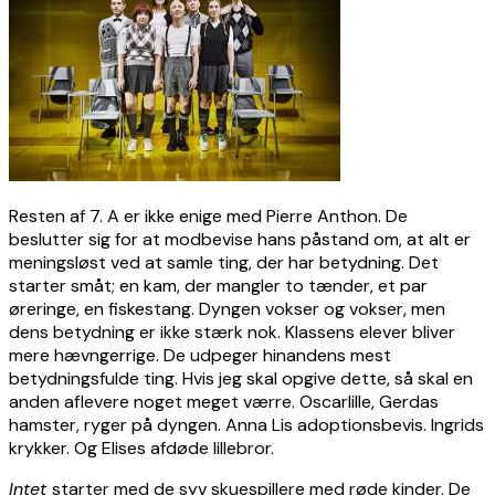
Resten af 7. A er ikke enige med Pierre Anthon. De
beslutter sig for at modbevise hans påstand om, at alt er
meningsløst ved at samle ting, der har betydning. Det
starter småt; en kam, der mangler to tænder, et par
øreringe, en fiskestang. Dyngen vokser og vokser, men
dens betydning er ikke stærk nok. Klassens elever bliver
mere hævngerrige. De udpeger hinandens mest
betydningsfulde ting. Hvis jeg skal opgive dette, så skal en
anden aflevere noget meget værre. Oscarlille, Gerdas
hamster, ryger på dyngen. Anna Lis adoptionsbevis. Ingrids
krykker. Og Elises afdøde lillebror.
Intet
starter med de syv skuespillere med røde kinder. De