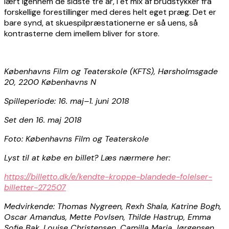
lært igennem de sidste tre år, i et mix af brudstykker fra
forskellige forestillinger med deres helt eget præg. Det er
bare synd, at skuespilpræstationerne er så uens, så
kontrasterne dem imellem bliver for store.
Københavns Film og Teaterskole (KFTS), Hørsholmsgade
20, 2200 Københavns N
Spilleperiode: 16. maj–1. juni 2018
Set den 16. maj 2018
Foto: Københavns Film og Teaterskole
Lyst til at købe en billet? Læs nærmere her:
https://billetto.dk/e/kendte-kroppe-blandede-folelser-
billetter-272507
Medvirkende: Thomas Nygreen,
Rexh Shala, Katrine Bogh,
Oscar Amandus, Mette Povlsen, Thilde Hastrup, Emma
Sofie Bak, Louise Christensen, Camilla Maria Jørgensen