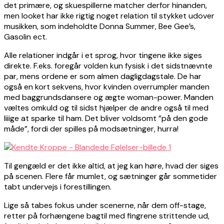
det primære, og skuespillerne matcher derfor hinanden,
men looket har ikke rigtig noget relation til stykket udover
musikken, som indeholdte Donna Summer, Bee Gee’s,
Gasolin ect.
Alle relationer indgår i et sprog, hvor tingene ikke siges
direkte. F.eks. foregår volden kun fysisk i det sidstnævnte
par, mens ordene er som almen dagligdagstale. De har
også en kort sekvens, hvor kvinden overrumpler manden
med baggrundsdansere og ægte woman-power. Manden
væltes omkuld og til sidst hjælper de andre også til med
liiige at sparke til ham. Det bliver voldsomt ”på den gode
måde”, fordi der spilles på modsætninger, hurra!
Til gengæld er det ikke altid, at jeg kan høre, hvad der siges
på scenen. Flere får mumlet, og sætninger går sommetider
tabt undervejs i forestillingen.
Lige så tabes fokus under scenerne, når dem off-stage,
retter på forhængene bagtil med fingrene strittende ud,