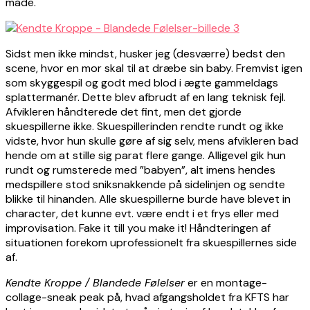
måde.
Sidst men ikke mindst, husker jeg (desværre) bedst den
scene, hvor en mor skal til at dræbe sin baby. Fremvist igen
som skyggespil og godt med blod i ægte gammeldags
splattermanér. Dette blev afbrudt af en lang teknisk fejl.
Afvikleren håndterede det fint, men det gjorde
skuespillerne ikke. Skuespillerinden rendte rundt og ikke
vidste, hvor hun skulle gøre af sig selv, mens afvikleren bad
hende om at stille sig parat flere gange. Alligevel gik hun
rundt og rumsterede med ”babyen”, alt imens hendes
medspillere stod sniksnakkende på sidelinjen og sendte
blikke til hinanden. Alle skuespillerne burde have blevet in
character, det kunne evt. være endt i et frys eller med
improvisation. Fake it till you make it! Håndteringen af
situationen forekom uprofessionelt fra skuespillernes side
af.
Kendte Kroppe / Blandede Følelser
er en montage-
collage-sneak peak på, hvad afgangsholdet fra KFTS har