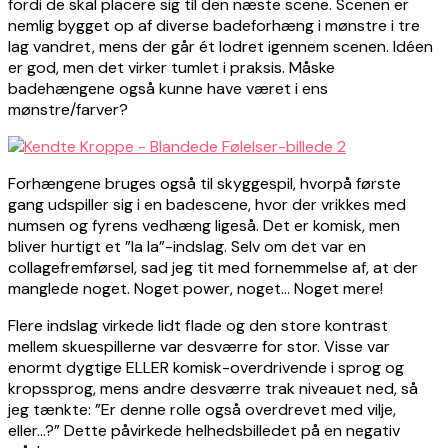
fordi de skal placere sig til den næste scene. Scenen er
nemlig bygget op af diverse badeforhæng i mønstre i tre
lag vandret, mens der går ét lodret igennem scenen. Idéen
er god, men det virker tumlet i praksis. Måske
badehængene også kunne have været i ens
mønstre/farver?
Forhængene bruges også til skyggespil, hvorpå første
gang udspiller sig i en badescene, hvor der vrikkes med
numsen og fyrens vedhæng ligeså. Det er komisk, men
bliver hurtigt et ”la la”-indslag. Selv om det var en
collagefremførsel, sad jeg tit med fornemmelse af, at der
manglede noget. Noget power, noget… Noget mere!
Flere indslag virkede lidt flade og den store kontrast
mellem skuespillerne var desværre for stor. Visse var
enormt dygtige ELLER komisk-overdrivende i sprog og
kropssprog, mens andre desværre trak niveauet ned, så
jeg tænkte: ”Er denne rolle også overdrevet med vilje,
eller…?” Dette påvirkede helhedsbilledet på en negativ