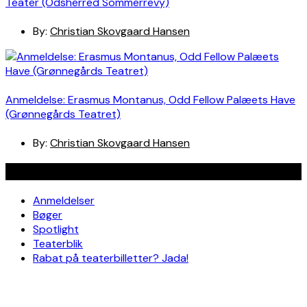
Teater (Odsherred Sommerrevy)
By:
Christian Skovgaard Hansen
Anmeldelse: Erasmus Montanus, Odd Fellow Palæets Have
(Grønnegårds Teatret)
By:
Christian Skovgaard Hansen
Navigation
Anmeldelser
Bøger
Spotlight
Teaterblik
Rabat på teaterbilletter? Jada!
Om os
Kontakt
Om skribenterne