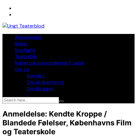
Skip
to
content
Anmeldelser
Bøger
Spotlight
Teaterblik
Rabat på teaterbilletter? Jada!
Om os
Kontakt
Om skribenterne
Om bloggen
Anmeldelse: Kendte Kroppe /
Blandede Følelser, Københavns Film
og Teaterskole