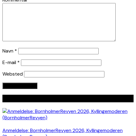
Navn
*
E-mail
*
Websted
Seneste indlæg
Anmeldelse: BornholmerRevyen 2026, Kyllingemoderen