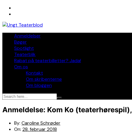
Skip
to
content
Anmeldelser
Bøger
Spotlight
Teaterblik
Rabat på teaterbilletter? Jada!
Om os
Kontakt
Om skribenterne
Om bloggen
Anmeldelse: Kom Ko (teaterhørespil)
By:
Caroline Schrøder
On:
28. februar 2018