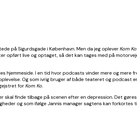
l stede på Sigurdsgade i København. Men da jeg oplever
Kom Ko
Teater opført live og optaget, så det kan tages med på motorvej
es hjemmeside. I en tid hvor podcasts vinder mere og mere fre
oplevelse. Og som ivrig bruger af både teateret og podcast e
gejstret for
Kom Ko
.
er skal finde tilbage på scenen efter en depression. Det gør
igheder og som ifølge Jannis manager sagtens kan forkortes t