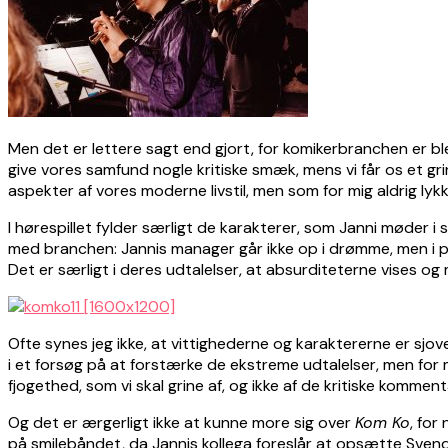
Men det er lettere sagt end gjort, for komikerbranchen er bl
give vores samfund nogle kritiske smæk, mens vi får os et g
aspekter af vores moderne livstil, men som for mig aldrig lykk
I hørespillet fylder særligt de karakterer, som Janni møder i s
med branchen: Jannis manager går ikke op i drømme, men i p
Det er særligt i deres udtalelser, at absurditeterne vises o
Ofte synes jeg ikke, at vittighederne og karaktererne er sjo
i et forsøg på at forstærke de ekstreme udtalelser, men for 
fjogethed, som vi skal grine af, og ikke af de kritiske kommen
Og det er ærgerligt ikke at kunne more sig over
Kom Ko
, for
på smilebåndet, da Jannis kollega foreslår at opsætte Svend