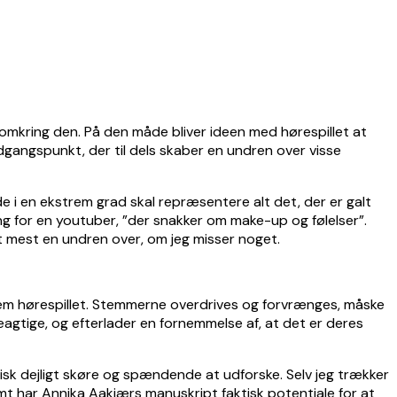
 omkring den. På den måde bliver ideen med hørespillet at
dgangspunkt, der til dels skaber en undren over visse
t de i en ekstrem grad skal repræsentere alt det, der er galt
 for en youtuber, ”der snakker om make-up og følelser”.
et mest en undren over, om jeg misser noget.
ennem hørespillet. Stemmerne overdrives og forvrænges, måske
eagtige, og efterlader en fornemmelse af, at det er deres
isk dejligt skøre og spændende at udforske. Selv jeg trækker
t har Annika Aakjærs manuskript faktisk potentiale for at