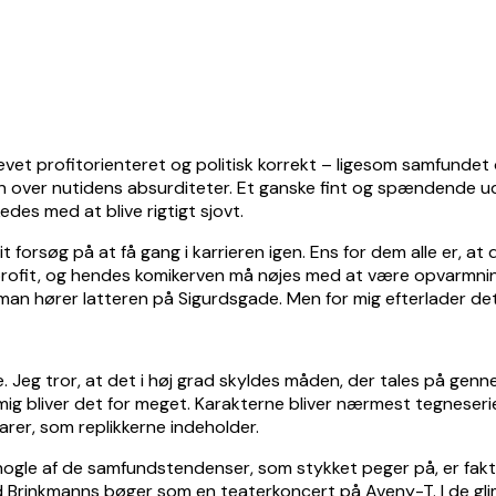
evet profitorienteret og politisk korrekt – ligesom samfundet
rin over nutidens absurditeter. Et ganske fint og spændende u
edes med at blive rigtigt sjovt.
it forsøg på at få gang i karrieren igen. Ens for dem alle er, a
rofit, og hendes komikerven må nøjes med at være opvarmning
g man hører latteren på Sigurdsgade. Men for mig efterlader d
ve. Jeg tror, at det i høj grad skyldes måden, der tales på g
mig bliver det for meget. Karakterne bliver nærmest tegneseri
tarer, som replikkerne indeholder.
 nogle af de samfundstendenser, som stykket peger på, er fakt
 Brinkmanns bøger som en teaterkoncert på Aveny-T. I de glim