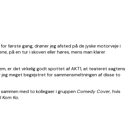
for første gang, drøner jeg afsted på de jyske motorveje i
ene, på en tur i skoven eller høres, mens man klarer
m, er det virkelig godt spottet af AKT1, at teateret sagtens
r jeg meget begejstret for sammensmeltningen af disse to
es sammen med to kollegaer i gruppen
Comedy Cover,
hvis
il
Kom Ko.