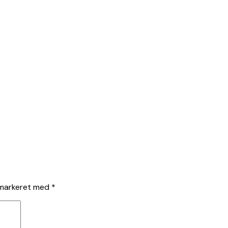
 markeret med
*