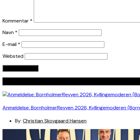
Kommentar
*
Navn
*
E-mail
*
Websted
Seneste indlæg
Anmeldelse: BornholmerRevyen 2026, Kyllingemoderen (Bor
By:
Christian Skovgaard Hansen