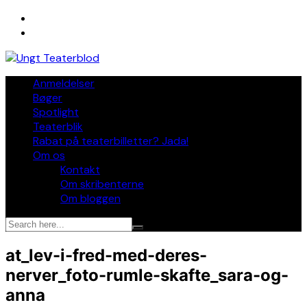
Skip
to
content
Anmeldelser
Bøger
Spotlight
Teaterblik
Rabat på teaterbilletter? Jada!
Om os
Kontakt
Om skribenterne
Om bloggen
at_lev-i-fred-med-deres-
nerver_foto-rumle-skafte_sara-og-
anna