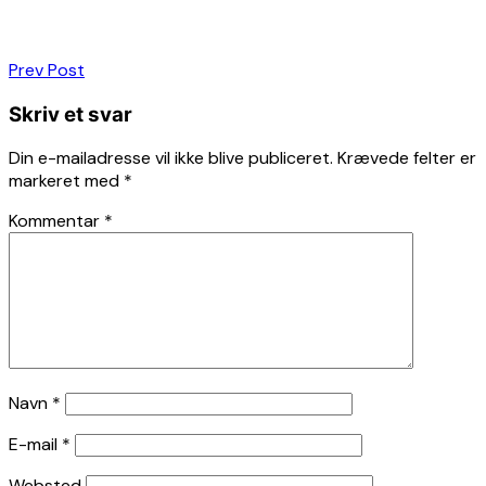
Indlægsnavigation
Prev Post
Skriv et svar
Din e-mailadresse vil ikke blive publiceret.
Krævede felter er
markeret med
*
Kommentar
*
Navn
*
E-mail
*
Websted