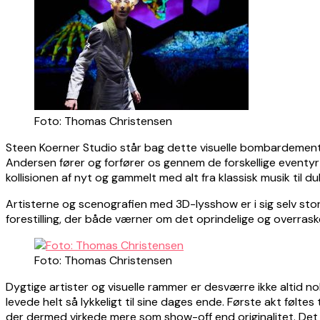
Foto: Thomas Christensen
Steen Koerner Studio står bag dette visuelle bombardement,
Andersen fører og forfører os gennem de forskellige eventy
kollisionen af nyt og gammelt med alt fra klassisk musik til
Artisterne og scenografien med 3D-lysshow er i sig selv sto
forestilling, der både værner om det oprindelige og overra
Foto: Thomas Christensen
Dygtige artister og visuelle rammer er desværre ikke altid nok
levede helt så lykkeligt til sine dages ende. Første akt fø
der dermed virkede mere som show-off end originalitet. Det v