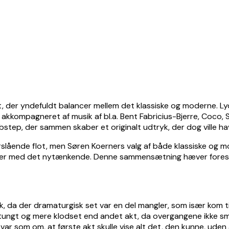
 der yndefuldt balancer mellem det klassiske og moderne. Ly
r akkompagneret af musik af bl.a. Bent Fabricius-Bjerre, Coco
 dubstep, der sammen skaber et originalt udtryk, der dog vill
rslående flot, men Søren Koerners valg af både klassiske og m
sker med det nytænkende. Denne sammensætning hæver forestill
, da der dramaturgisk set var en del mangler, som især kom til ud
ltes tungt og mere klodset end andet akt, da overgangene ikke 
ar som om, at første akt skulle vise alt det, den kunne, uden 