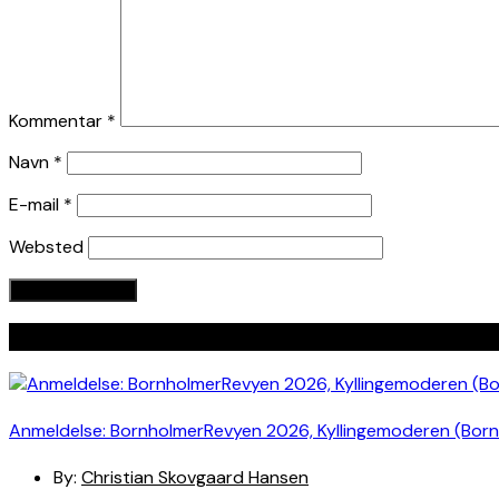
Kommentar
*
Navn
*
E-mail
*
Websted
Seneste indlæg
Anmeldelse: BornholmerRevyen 2026, Kyllingemoderen (Bor
By:
Christian Skovgaard Hansen