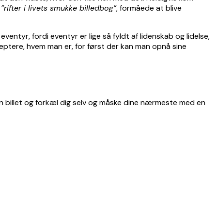
f
”rifter i livets smukke billedbog”
, formåede at blive
entyr, fordi eventyr er lige så fyldt af lidenskab og lidelse,
cceptere, hvem man er, for først der kan man opnå sine
b en billet og forkæl dig selv og måske dine nærmeste med en