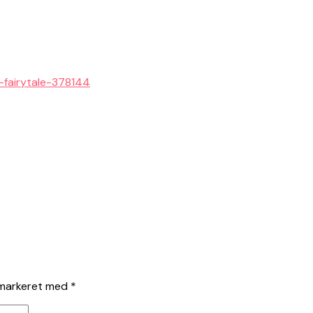
a-fairytale-378144
 markeret med
*