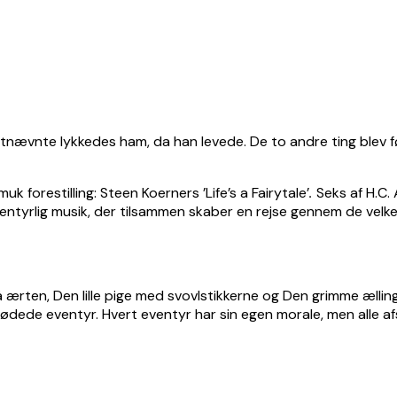
ævnte lykkedes ham, da han levede. De to andre ting blev førs
 forestilling: Steen Koerners ’Life’s a Fairytale’
.
Seks af H.C.
ntyrlig musik, der tilsammen skaber en rejse gennem de velke
å ærten, Den lille pige med svovlstikkerne og Den grimme ællin
sødede eventyr. Hvert eventyr har sin egen morale, men alle afs