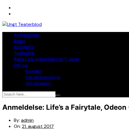
Skip
to
content
Anmeldelser
Bøger
Spotlight
Teaterblik
Rabat på teaterbilletter? Jada!
Om os
Kontakt
Om skribenterne
Om bloggen
Anmeldelse: Life’s a Fairytale, Odeon
By:
admin
On:
21. august 2017