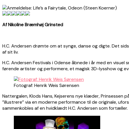
Af Nikoline Bræmhøj Grinsted
H.C. Andersen drømte om at synge, danse og digte. Det sidstn
af sit liv.
H.C. Andersen Festivals i Odense åbnede i år med en visuel smuk
førende artister og performere, et magisk 3D-lysshow og eve
Fotograf: Henrik Weis Sørensen
Nattergalen, Klods Hans, Kejserens nye klæder, Prinsessen p
”illustrere” via en moderne performance til de originale, ufor
sammenkobles af en hvidklædt H.C. Andersen som fortæller.