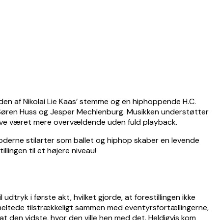
den af Nikolai Lie Kaas’ stemme og en hiphoppende H.C.
, Søren Huss og Jesper Mechlenburg. Musikken understøtter
e have været mere overvældende uden fuld playback.
oderne stilarter som ballet og hiphop skaber en levende
ingen til et højere niveau!
tryk i første akt, hvilket gjorde, at forestillingen ikke
smeltede tilstrækkeligt sammen med eventyrsfortællingerne,
at den vidste, hvor den ville hen med det. Heldigvis kom