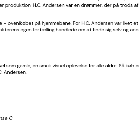
her produktion; H.C. Andersen var en drømmer, der på trods a
e – ovenikøbet på hjemmebane. For H.C. Andersen var livet et ev
karakterens egen fortælling handlede om at finde sig selv og a
åvel som gamle, en smuk visuel oplevelse for alle aldre. Så kø
C. Andersen.
ense C