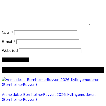
Navn
*
E-mail
*
Websted
Seneste indlæg
Anmeldelse: BornholmerRevyen 2026, Kyllingemoderen
(BornholmerRevyen)