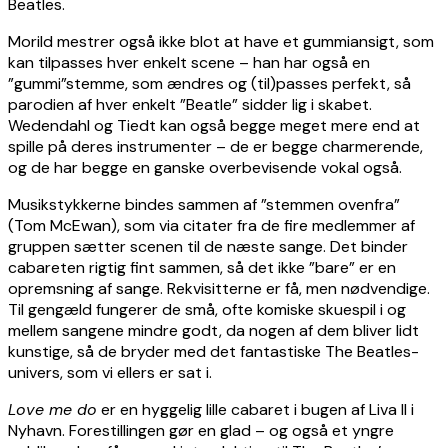
Beatles.
Morild mestrer også ikke blot at have et gummiansigt, som
kan tilpasses hver enkelt scene – han har også en
”gummi”stemme, som ændres og (til)passes perfekt, så
parodien af hver enkelt ”Beatle” sidder lig i skabet.
Wedendahl og Tiedt kan også begge meget mere end at
spille på deres instrumenter – de er begge charmerende,
og de har begge en ganske overbevisende vokal også.
Musikstykkerne bindes sammen af ”stemmen ovenfra”
(Tom McEwan), som via citater fra de fire medlemmer af
gruppen sætter scenen til de næste sange. Det binder
cabareten rigtig fint sammen, så det ikke ”bare” er en
opremsning af sange. Rekvisitterne er få, men nødvendige.
Til gengæld fungerer de små, ofte komiske skuespil i og
mellem sangene mindre godt, da nogen af dem bliver lidt
kunstige, så de bryder med det fantastiske The Beatles-
univers, som vi ellers er sat i.
Love me do
er en hyggelig lille cabaret i bugen af Liva II i
Nyhavn. Forestillingen gør en glad – og også et yngre