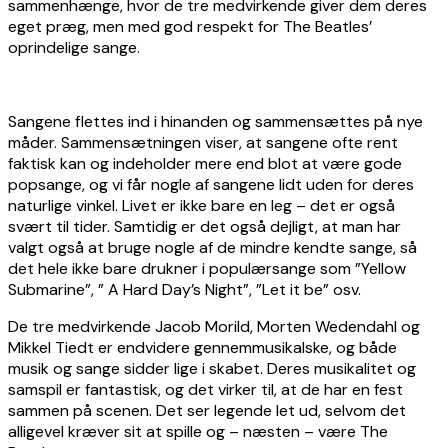
sammenhænge, hvor de tre medvirkende giver dem deres
eget præg, men med god respekt for The Beatles’
oprindelige sange.
Sangene flettes ind i hinanden og sammensættes på nye
måder. Sammensætningen viser, at sangene ofte rent
faktisk kan og indeholder mere end blot at være gode
popsange, og vi får nogle af sangene lidt uden for deres
naturlige vinkel. Livet er ikke bare en leg – det er også
svært til tider. Samtidig er det også dejligt, at man har
valgt også at bruge nogle af de mindre kendte sange, så
det hele ikke bare drukner i populærsange som ”Yellow
Submarine”, ” A Hard Day’s Night”, ”Let it be” osv.
De tre medvirkende Jacob Morild, Morten Wedendahl og
Mikkel Tiedt er endvidere gennemmusikalske, og både
musik og sange sidder lige i skabet. Deres musikalitet og
samspil er fantastisk, og det virker til, at de har en fest
sammen på scenen. Det ser legende let ud, selvom det
alligevel kræver sit at spille og – næsten – være The