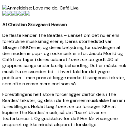
Af Christian Skovgaard Hansen
De fleste kender The Beatles – uanset om det nu er ens
foretrukne musiksmag eller ej. Deres storhedstid var
tilbage i 1960’erne, og deres betydning for udviklingen af
den moderne pop- og rockmusik er stor. Jacob Morild og
Café Liva tager i deres cabaret
Love me do
godt 40 af
gruppens sange under kærlig behandling. Det er måske nok
musik fra en svunden tid – i hvert fald for det yngre
publikum – men prøv at lægge mærke til sangenes tekster,
som ofte rummer mere end som så.
Forestillingens helt store forcer ligger derfor dels i The
Beatles’ tekster, og dels i de tre gennemmusikalske herrer i
forestillingen. Holdet bag
Love me do
forsøger IKKE at
kopiere The Beatles’ musik, så det ”bare” bliver en
teaterkoncert. Og gudskelov for det! Her får vi sangene
ansporet og ikke mindst afsporet i forskellige