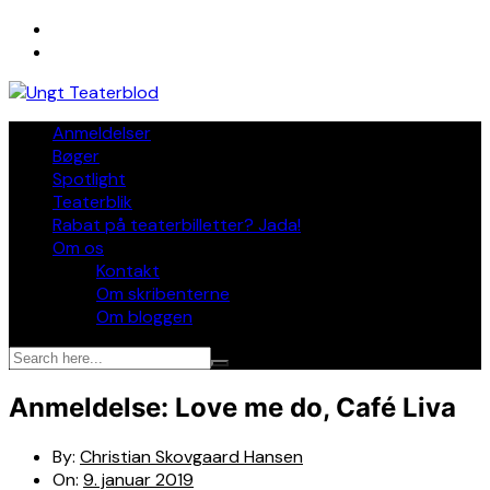
Skip
to
content
Anmeldelser
Bøger
Spotlight
Teaterblik
Rabat på teaterbilletter? Jada!
Om os
Kontakt
Om skribenterne
Om bloggen
Anmeldelse: Love me do, Café Liva
By:
Christian Skovgaard Hansen
On:
9. januar 2019