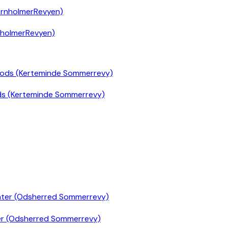
nholmerRevyen)
ds (Kerteminde Sommerrevy)
er (Odsherred Sommerrevy)