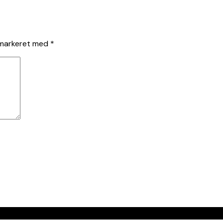
 markeret med
*