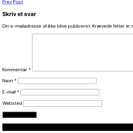
Indlægsnavigation
Prev Post
Skriv et svar
Din e-mailadresse vil ikke blive publiceret.
Krævede felter er
Kommentar
*
Navn
*
E-mail
*
Websted
Seneste indlæg