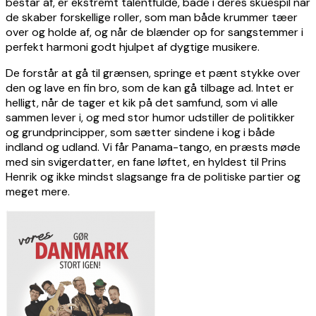
består af, er ekstremt talentfulde, både i deres skuespil når
de skaber forskellige roller, som man både krummer tæer
over og holde af, og når de blænder op for sangstemmer i
perfekt harmoni godt hjulpet af dygtige musikere.
De forstår at gå til grænsen, springe et pænt stykke over
den og lave en fin bro, som de kan gå tilbage ad. Intet er
helligt, når de tager et kik på det samfund, som vi alle
sammen lever i, og med stor humor udstiller de politikker
og grundprincipper, som sætter sindene i kog i både
indland og udland. Vi får Panama-tango, en præsts møde
med sin svigerdatter, en fane løftet, en hyldest til Prins
Henrik og ikke mindst slagsange fra de politiske partier og
meget mere.