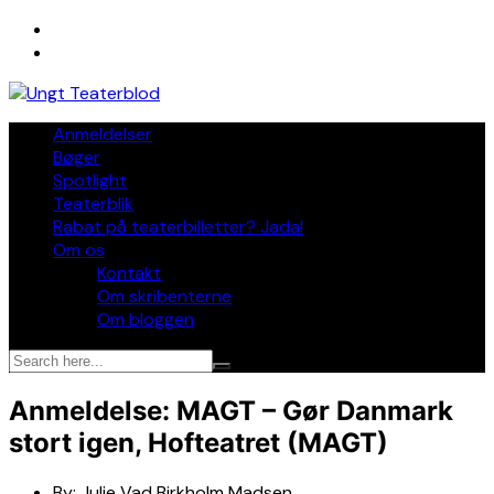
Skip
to
content
Anmeldelser
Bøger
Spotlight
Teaterblik
Rabat på teaterbilletter? Jada!
Om os
Kontakt
Om skribenterne
Om bloggen
Anmeldelse: MAGT – Gør Danmark
stort igen, Hofteatret (MAGT)
By:
Julie Vad Birkholm Madsen