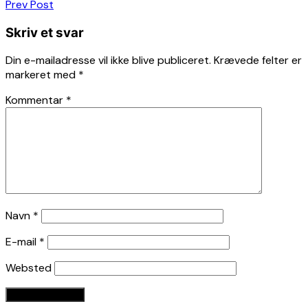
Indlægsnavigation
Prev Post
Skriv et svar
Din e-mailadresse vil ikke blive publiceret.
Krævede felter er
markeret med
*
Kommentar
*
Navn
*
E-mail
*
Websted