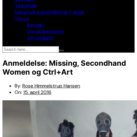
Teaterblik
Rabat på teaterbilletter? Jada!
Om os
Kontakt
Om skribenterne
Om bloggen
Anmeldelse: Missing, Secondhand
Women og Ctrl+Art
By:
Rose Himmelstrup Hansen
On:
15. april 2016