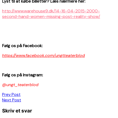
Lyst til at købe billetter? Læs nærmere her:
http://www.warehouse9.dk/14-16-04-2015-2000-
second-hand-women-missing-post-reality-show/
Følg os på Facebook:
https://www.facebook.com/ungtteaterblod
Følg os på Instagram:
@ungt_teaterblod
Indlægsnavigation
Prev Post
Next Post
Skriv et svar