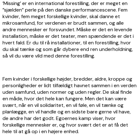
’Missing’ er en international forestilling, der er meget en
”sjælden” perle på den danske performancescene. Fem
kvinder, fem meget forskellige kvinder, skal danne et
mikrosamfund, for verdenen er brudt sammen, og alle
andre mennesker er forsvundet. Måske er det en levende
installation, måske er det teater, men spændende er det i
hvert fald. Er du til rå installationer, til en forestilling, hvor
du skal tænke og som går dybere end ren underholdning,
så vil du være vild med denne forestilling.
Fem kvinder i forskellige højder, bredder, aldre, kroppe og
personligheder er lidt tilfældigt havnet sammen i en verden
uden samfund, uden normer og uden regler. De skal finde
en måde, hvor det hele kan fungere. Men det kan være
svært, når en vil solidaritet, en vil føle, en vil tænke og
planlægge, en vil handle og en sidste bare gerne vil have,
de andre har det godt. Egoernes kamp viser, hvor
forskellige mennesker er, og hvor svært det er at få det
hele til at gå op i en højere enhed.