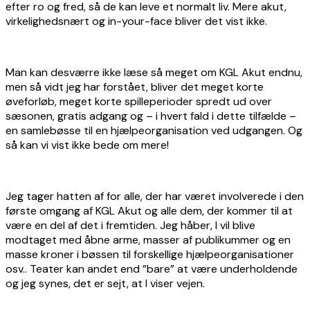
efter ro og fred, så de kan leve et normalt liv. Mere akut,
virkelighedsnært og in-your-face bliver det vist ikke.
Man kan desværre ikke læse så meget om KGL Akut endnu,
men så vidt jeg har forstået, bliver det meget korte
øveforløb, meget korte spilleperioder spredt ud over
sæsonen, gratis adgang og – i hvert fald i dette tilfælde –
en samlebøsse til en hjælpeorganisation ved udgangen. Og
så kan vi vist ikke bede om mere!
Jeg tager hatten af for alle, der har været involverede i den
første omgang af KGL Akut og alle dem, der kommer til at
være en del af det i fremtiden. Jeg håber, I vil blive
modtaget med åbne arme, masser af publikummer og en
masse kroner i bøssen til forskellige hjælpeorganisationer
osv.. Teater kan andet end ”bare” at være underholdende
og jeg synes, det er sejt, at I viser vejen.