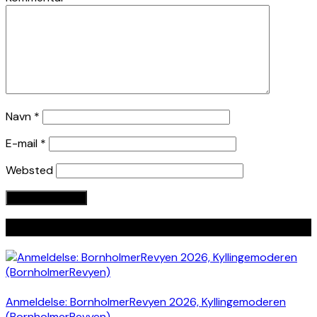
Navn
*
E-mail
*
Websted
Seneste indlæg
Anmeldelse: BornholmerRevyen 2026, Kyllingemoderen
(BornholmerRevyen)