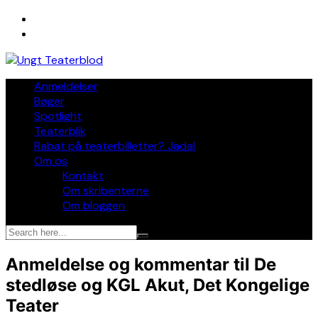
Skip
to
content
Anmeldelser
Bøger
Spotlight
Teaterblik
Rabat på teaterbilletter? Jada!
Om os
Kontakt
Om skribenterne
Om bloggen
Anmeldelse og kommentar til De
stedløse og KGL Akut, Det Kongelige
Teater