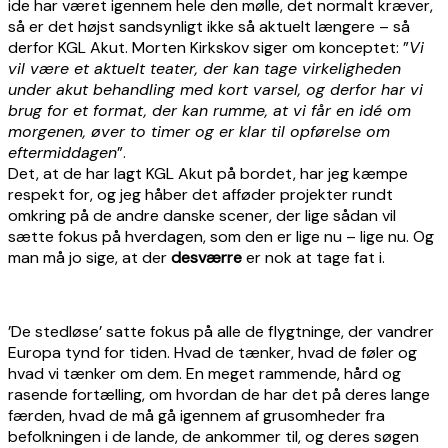
ide har været igennem hele den mølle, det normalt kræver,
så er det højst sandsynligt ikke så aktuelt længere – så
derfor KGL Akut. Morten Kirkskov siger om konceptet: ”
Vi
vil være et aktuelt teater, der kan tage virkeligheden
under akut behandling med kort varsel, og derfor har vi
brug for et format, der kan rumme, at vi får en idé om
morgenen, øver to timer og er klar til opførelse om
eftermiddagen
”.
Det, at de har lagt KGL Akut på bordet, har jeg kæmpe
respekt for, og jeg håber det afføder projekter rundt
omkring på de andre danske scener, der lige sådan vil
sætte fokus på hverdagen, som den er lige nu – lige nu. Og
man må jo sige, at der
desværre
er nok at tage fat i.
’De stedløse’ satte fokus på alle de flygtninge, der vandrer
Europa tynd for tiden. Hvad de tænker, hvad de føler og
hvad vi tænker om dem. En meget rammende, hård og
rasende fortælling, om hvordan de har det på deres lange
færden, hvad de må gå igennem af grusomheder fra
befolkningen i de lande, de ankommer til, og deres søgen