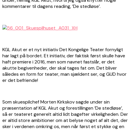
under, nemlig KGL Akut, hvortil jeg også knytter nogle
kommentarer til dagens reading, ’De stedløse’.
KGL Akut er et nyt initiativ Det Kongelige Teater fornyligt
har lagt på bordet. Et initiativ, der faktisk først skulle have
haft premiere i 2016, men som navnet fastslår, er det
akutte begivenheder, der skal tages fat om. Det bliver
således en form for teater, man sjældent ser, og GUD hvor
er det befriende!
Som skuespilchef Morten Kirkskov sagde under sin
præsentation af KGL Akut og forestillingen ’De stedløse’,
så er teateret generelt altid lidt bagefter virkeligheden. Der
er altid store ambitioner om at belyse noget af alt det, der
sker i verdenen omkring os, men når først et stykke og en