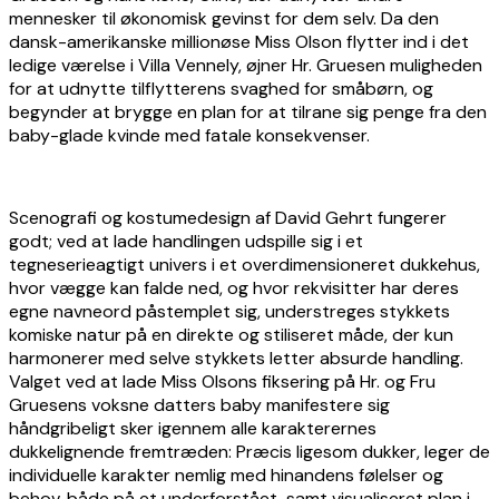
mennesker til økonomisk gevinst for dem selv. Da den
dansk-amerikanske millionøse Miss Olson flytter ind i det
ledige værelse i Villa Vennely, øjner Hr. Gruesen muligheden
for at udnytte tilflytterens svaghed for småbørn, og
begynder at brygge en plan for at tilrane sig penge fra den
baby-glade kvinde med fatale konsekvenser.
Scenografi og kostumedesign af David Gehrt fungerer
godt; ved at lade handlingen udspille sig i et
tegneserieagtigt univers i et overdimensioneret dukkehus,
hvor vægge kan falde ned, og hvor rekvisitter har deres
egne navneord påstemplet sig, understreges stykkets
komiske natur på en direkte og stiliseret måde, der kun
harmonerer med selve stykkets letter absurde handling.
Valget ved at lade Miss Olsons fiksering på Hr. og Fru
Gruesens voksne datters baby manifestere sig
håndgribeligt sker igennem alle karakterernes
dukkelignende fremtræden: Præcis ligesom dukker, leger de
individuelle karakter nemlig med hinandens følelser og
behov, både på et underforstået, samt visualiseret plan i