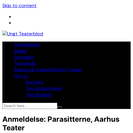
Skip to content
Anmeldelser
Bøger
Spotlight
Teaterblik
Rabat på teaterbilletter? Jada!
Om os
Kontakt
Om skribenterne
Om bloggen
Anmeldelse: Parasitterne, Aarhus
Teater