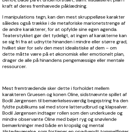
kraft af deres fremhævede påklædning.
I manipulations tegn, kan den mest skruppelløse karakter
således også trække i de metaforiske marionetstrenge af
de andre karakterer, for at opfylde sine egen agenda.
Teaterstykket gør det tydeligt, at ingen af karakterne kan
se sig fri fra at udnytte hinanden i mindre eller større grad,
hvilket sker for selv den mest idealistiske af dem – om
dette måtte være på et økonomisk eller emotionelt plan,
drager de alle på hinandens pengemæssige eller mentale
ressourcer.
Mest fremtrædende sker dette i forholdet mellem
karakteren Gruesen og konen Oline, sidstnævnte spillet af
Bodil Jørgensen til bemærkelsesværdig begejstring fra den
fyldte publikums sal med store latterudbrud og klapsalver.
Bodil Jørgensen indtager rollen som den underkuede og
mindre observante Oline med bøjet ryg og snøvlende
bemærkninger med både en kropslig og mental
tilstedeværelse, som fortjener en opadvendt tommelfinger