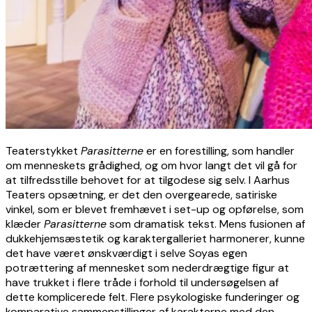
Teaterstykket
Parasitterne
er en forestilling, som handler
om menneskets grådighed, og om hvor langt det vil gå for
at tilfredsstille behovet for at tilgodese sig selv. I Aarhus
Teaters opsætning, er det den overgearede, satiriske
vinkel, som er blevet fremhævet i set-up og opførelse, som
klæder
Parasitterne
som dramatisk tekst. Mens fusionen af
dukkehjemsæstetik og karaktergalleriet harmonerer, kunne
det have været ønskværdigt i selve Soyas egen
potrættering af mennesket som nederdrægtige figur at
have trukket i flere tråde i forhold til undersøgelsen af
dette komplicerede felt. Flere psykologiske funderinger og
komparative sammenstillinger af karakterne med den