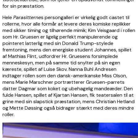
for sin præstation.
Hele
Parasitterne
s persongalleri er virkelig godt castet til
rollerne, hvor alle formår at levere deres komiske replikker
med sikker timing og tilhørende mimik; Kim Veisgaard i rollen
som Hr. Gruesen er ligelig perfekt manipulerende og
pointeret latterlig med sin Donald Trump-stylede
fremtoning, mens den energiske student Johannes, spillet
af Mathias Flint, udfordrer Hr. Gruesens forsimplede
menneskesyn, men på samme tid snylter på sin egen
kæreste, spillet af Luise Skov. Nanna Buhl Andresen
indtager rollen som den dansk-amerikanske Miss Olson,
mens Marie Marschner portrætterer Gruesen-parrets
datter Dagmar som koket og ubehagelig mandeæder. Den
fulde Hansen, spillet af Kjartan Hansen, fik teatersalen til at
grine med sin slapstick præstation, mens Christian Hetland
og Mette Døssing også bidrager stærkt med deres mindre
roller.