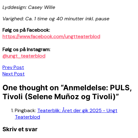
Lyddesign: Casey Wille
Varighed: Ca. 1 time og 40 minutter inkl. pause
Følg os på Facebook:
https://www.facebook.com/ungtteaterblod
Følg os på Instagram:
@ungt_teaterblod
Indlægsnavigation
Prev Post
Next Post
One thought on “
Anmeldelse: PULS,
Tivoli (Selene Muñoz og Tivoli)
”
Pingback:
Teaterblik: Året der gik 2025 - Ungt
Teaterblod
Skriv et svar