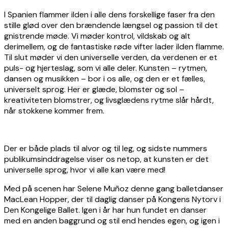
I Spanien flammer ilden i alle dens forskellige faser fra den
stille glød over den brændende længsel og passion til det
gnistrende møde. Vi møder kontrol, vildskab og alt
derimellem, og de fantastiske røde vifter lader ilden flamme.
Til slut møder vi den universelle verden, da verdenen er et
puls- og hjerteslag, som vi alle deler. Kunsten – rytmen,
dansen og musikken – bor i os alle, og den er et fælles,
universelt sprog. Her er glæde, blomster og sol –
kreativiteten blomstrer, og livsglædens rytme slår hårdt,
når stokkene kommer frem.
Der er både plads til alvor og til leg, og sidste nummers
publikumsinddragelse viser os netop, at kunsten er det
universelle sprog, hvor vi alle kan være med!
Med på scenen har Selene Muñoz denne gang balletdanser
MacLean Hopper, der til daglig danser på Kongens Nytorv i
Den Kongelige Ballet. Igen i år har hun fundet en danser
med en anden baggrund og stil end hendes egen, og igen i