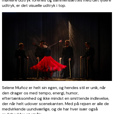
mørkere udtryk forenes og sammensættes med det lysere
udtryk, er det visuelle udtryk i top.
Selene Muñoz er helt sin egen, og hendes stil er unik, når
den drager os med tempo, energi, humor,
eftertænksomhed og ikke mindst en smittende indlevelse,
der når helt udover scenekanten. Med på rejsen er alle de
medvirkende uundværlige, og de har hver især også