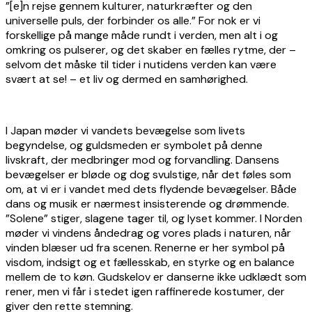
”[e]n rejse gennem kulturer, naturkræfter og den
universelle puls, der forbinder os alle.” For nok er vi
forskellige på mange måde rundt i verden, men alt i og
omkring os pulserer, og det skaber en fælles rytme, der –
selvom det måske til tider i nutidens verden kan være
svært at se! – et liv og dermed en samhørighed.
I Japan møder vi vandets bevægelse som livets
begyndelse, og guldsmeden er symbolet på denne
livskraft, der medbringer mod og forvandling. Dansens
bevægelser er bløde og dog svulstige, når det føles som
om, at vi er i vandet med dets flydende bevægelser. Både
dans og musik er nærmest insisterende og drømmende.
”Solene” stiger, slagene tager til, og lyset kommer. I Norden
møder vi vindens åndedrag og vores plads i naturen, når
vinden blæser ud fra scenen. Renerne er her symbol på
visdom, indsigt og et fællesskab, en styrke og en balance
mellem de to køn. Gudskelov er danserne ikke udklædt som
rener, men vi får i stedet igen raffinerede kostumer, der
giver den rette stemning.