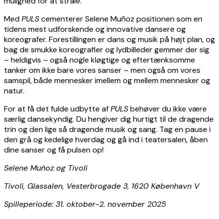
mulighed for at stråle.
Med
PULS
cementerer Selene Muñoz positionen som en
tidens mest udforskende og innovative dansere og
koreografer. Forestillingen er dans og musik på højt plan, og
bag de smukke koreografier og lydbilleder gemmer der sig
– heldigvis – også nogle kløgtige og eftertænksomme
tanker om ikke bare vores sanser – men også om vores
samspil, både mennesker imellem og mellem mennesker og
natur.
For at få det fulde udbytte af
PULS
behøver du ikke være
særlig dansekyndig. Du hengiver dig hurtigt til de dragende
trin og den lige så dragende musik og sang. Tag en pause i
den grå og kedelige hverdag og gå ind i teatersalen, åben
dine sanser og få pulsen op!
Selene Muñoz og Tivoli
Tivoli, Glassalen, Vesterbrogade 3, 1620 København V
Spilleperiode: 31. oktober-2. november 2025