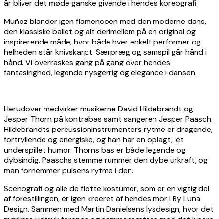
år bliver det møde ganske givende i hendes koreografi.
Muñoz blander igen flamencoen med den moderne dans,
den klassiske ballet og alt derimellem på en original og
inspirerende måde, hvor både hver enkelt performer og
helheden står knivskarpt. Særpræg og samspil går hånd i
hånd. Vi overraskes gang på gang over hendes
fantasirighed, legende nysgerrig og elegance i dansen.
Herudover medvirker musikerne David Hildebrandt og
Jesper Thorn på kontrabas samt sangeren Jesper Paasch.
Hildebrandts percussioninstrumenters rytme er dragende,
fortryllende og energiske, og han har en oplagt, let
underspillet humor. Thorns bas er både legende og
dybsindig. Paaschs stemme rummer den dybe urkraft, og
man fornemmer pulsens rytme i den.
Scenografi og alle de flotte kostumer, som er en vigtig del
af forestillingen, er igen kreeret af hendes mor i By Luna
Design. Sammen med Martin Danielsens lysdesign, hvor det