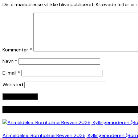
Din e-mailadresse vil ikke blive publiceret.
Krævede felter er
Kommentar
*
Navn
*
E-mail
*
Websted
Seneste indlæg
Anmeldelse: BornholmerRevyen 2026, Kyllingemoderen (Bor