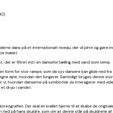
derne dans på et internationalt niveau, der vil pirre og gøre ins
tabe mælet.
t, der er filtret ind i en dansefortælling med vand som tema.
 form for stor rampe, som de syv dansere kan glide ned fra og
 egne øjne, hvordan det fungerer. Samtidigt bruges denne sto
er vi, hvordan danserne på symbiotisk vis interagerer med vid
et dryp i vandet.
 koreografien. Der skal en krøllet hjerne til at skabe de origin
 en ned på hans skuldre, som om at denne står på skuldrene 