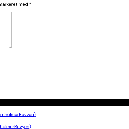
 markeret med
*
nholmerRevyen)