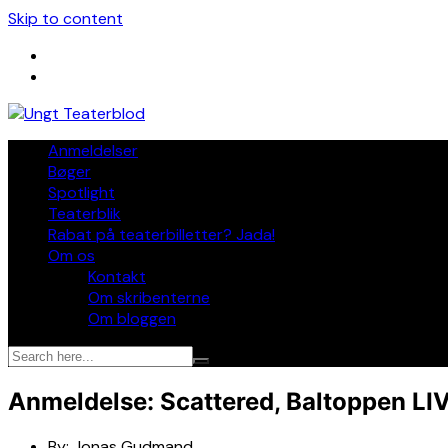
Skip to content
Anmeldelser
Bøger
Spotlight
Teaterblik
Rabat på teaterbilletter? Jada!
Om os
Kontakt
Om skribenterne
Om bloggen
Anmeldelse: Scattered, Baltoppen 
By:
Jonas Gudmand