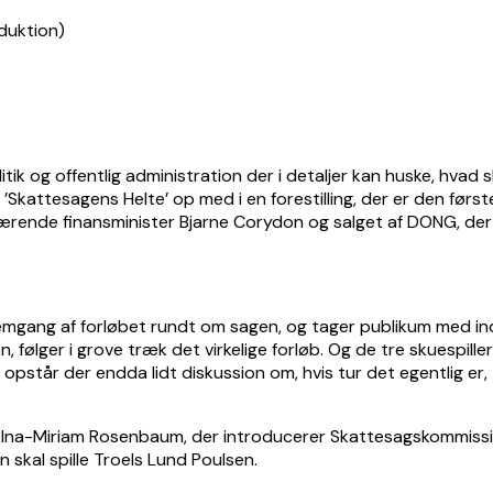
itik og offentlig administration der i detaljer kan huske, hv
Skattesagens Helte’ op med i en forestilling, der er den først
værende finansminister Bjarne Corydon og salget af DONG, de
nnemgang af forløbet rundt om sagen, og tager publikum med i
ken, følger i grove træk det virkelige forløb. Og de tre skuesp
e opstår der endda lidt diskussion om, hvis tur det egentlig er
af Ina-Miriam Rosenbaum, der introducerer Skattesagskommiss
 skal spille Troels Lund Poulsen.