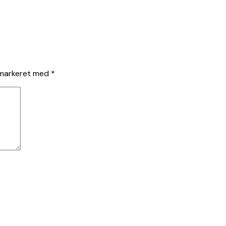
 markeret med
*