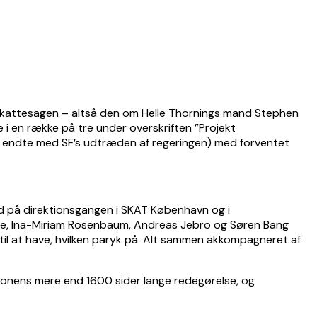
ad skattesagen – altså den om Helle Thornings mand Stephen
e i en række på tre under overskriften ”Projekt
r endte med SF’s udtræden af regeringen) med forventet
nd på direktionsgangen i SKAT København og i
illere, Ina-Miriam Rosenbaum, Andreas Jebro og Søren Bang
, til at have, hvilken paryk på. Alt sammen akkompagneret af
ionens mere end 1600 sider lange redegørelse, og