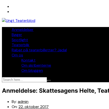
Skip
to
content
Anmeldelser
Bøger
Spotlight
Teaterblik
Rabat på teaterbilletter? Jada!
Om os
Kontakt
Om skribenterne
Om bloggen
Anmeldelse: Skattesagens Helte, Teat
By:
admin
On:
22. oktober 2017