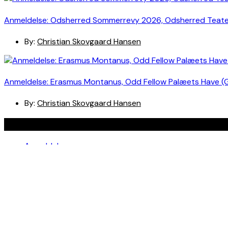
Anmeldelse: Odsherred Sommerrevy 2026, Odsherred Teat
By:
Christian Skovgaard Hansen
Anmeldelse: Erasmus Montanus, Odd Fellow Palæets Have (
By:
Christian Skovgaard Hansen
Navigation
Anmeldelser
Bøger
Spotlight
Teaterblik
Rabat på teaterbilletter? Jada!
Om os
Kontakt
Om skribenterne