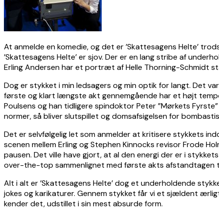
At anmelde en komedie, og det er ’Skattesagens Helte’ trods d
’Skattesagens Helte’ er sjov. Der er en lang stribe af underh
Erling Andersen har et portræt af Helle Thorning-Schmidt st
Dog er stykket i min ledsagers og min optik for langt. Det va
første og klart længste akt gennemgående har et højt tempo
Poulsens og han tidligere spindoktor Peter ”Mørkets Fyrste” 
normer, så bliver slutspillet og domsafsigelsen for bombastisk
Det er selvfølgelig let som anmelder at kritisere stykkets i
scenen mellem Erling og Stephen Kinnocks revisor Frode Holm
pausen. Det ville have gjort, at al den energi der er i stykke
over-the-top sammenlignet med første akts afstandtagen til
Alt i alt er ’Skattesagens Helte’ dog et underholdende stykk
jokes og karikaturer. Gennem stykket får vi et sjældent ærligt 
kender det, udstillet i sin mest absurde form.