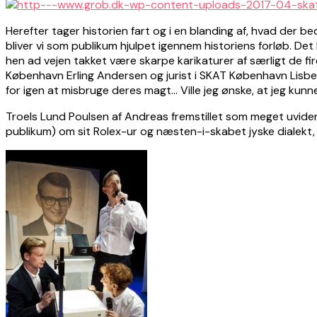
Herefter tager historien fart og i en blanding af, hvad de
bliver vi som publikum hjulpet igennem historiens forløb. De
hen ad vejen takket være skarpe karikaturer af særligt de fi
København Erling Andersen og jurist i SKAT København Lisbet
for igen at misbruge deres magt… Ville jeg ønske, at jeg kunn
Troels Lund Poulsen af Andreas fremstillet som meget uvidend
publikum) om sit Rolex-ur og næsten-i-skabet jyske dialekt,