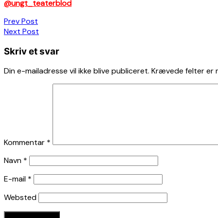
@ungt_teaterblod
Indlægsnavigation
Prev Post
Next Post
Skriv et svar
Din e-mailadresse vil ikke blive publiceret.
Krævede felter er
Kommentar
*
Navn
*
E-mail
*
Websted