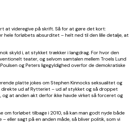
 at videregive på skrift. Så for at gøre det kort:
ele forløbets absurditet – helt ned til den lille detalje, at
nok skyld i, at stykket trækker i langdrag. For hvor den
ventionelt teater, og selvom samtalen mellem Troels Lund
d Poulsen og Peters ligegyldighed overfor de demokratiske
sterende platte jokes om Stephen Kinnocks seksualitet og
direkte ud af Rytteriet – ud af stykket og så droppet
en, og at anden akt derfor ikke havde virket så forceret og
rne om forløbet tilbage i 2010, så kan man godt nyde både
e – eller sagt på en anden måde, så bliver politik, som vi