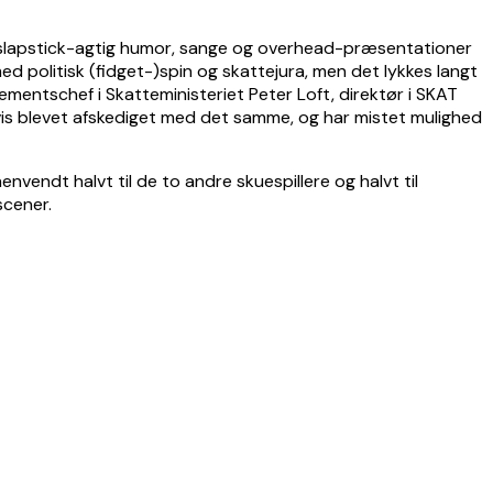
st slapstick-agtig humor, sange og overhead-præsentationer
d politisk (fidget-)spin og skattejura, men det lykkes langt
mentschef i Skatteministeriet Peter Loft, direktør i SKAT
vis blevet afskediget med det samme, og har mistet mulighed
vendt halvt til de to andre skuespillere og halvt til
scener.