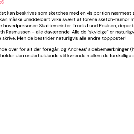
r bedst kan beskrives som sketches med en vis portion nærme
t kan måske umiddelbart virke svært at forene sketch-humor me
re hovedpersoner: Skatteminister Troels Lund Poulsen, departe
h Rasmussen – alle daværende. Alle de ”skyldige” er naturlig
e skrive. Men de bestrider naturligvis alle andre topposter!
e over for alt der foregår, og Andreas’ sidebemærkninger (hen
 holder den underholdende stil kørende mellem de forskellige 