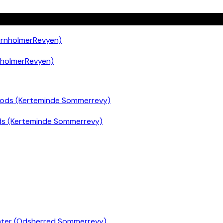
nholmerRevyen)
ds (Kerteminde Sommerrevy)