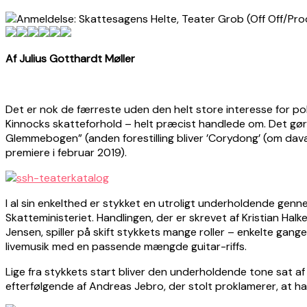
Af Julius Gotthardt Møller
Det er nok de færreste uden den helt store interesse for pol
Kinnocks skatteforhold – helt præcist handlede om. Det gør ’
Glemmebogen” (anden forestilling bliver ’Corydong’ (om da
premiere i februar 2019).
I al sin enkelthed er stykket en utroligt underholdende ge
Skatteministeriet. Handlingen, der er skrevet af Kristian Hal
Jensen, spiller på skift stykkets mange roller – enkelte gang
livemusik med en passende mængde guitar-riffs.
Lige fra stykkets start bliver den underholdende tone sat 
efterfølgende af Andreas Jebro, der stolt proklamerer, at han