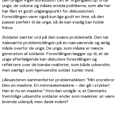
den drager ingen konklusion. Det er til gengæld op til de
unge, de voksne og måske endda politikerne, som alle her
har fået et godt udgangspunkt for diskussionen.
Forestillingen varer også kun lige godt en time, så den
passer perfekt til de unge, så de kan stadig kan holde
fokus.
Soldater
sætter ord på den svære problematik. Den tør
italesætte problemstillingen på en nærværende og ærlig
måde overfor de unge. De unge, som måske er næste
generation af soldater. Forestillingen lægger op til, at de
unge efterfølgende kan diskutere forestillingen og
reflektere over de barske realiteter, som både udsendte,
men særligt som hjemvendte soldat tumler med.
Lillesøsteren sammenfatter problematikken: ”Min storebror
blev en maskine. En menneskemaskine – der gik i stykker!
Han er nu en maskine.” Hvordan undgår vi, at Danmarks
fremtidige udsendte soldater ender som maskiner; at være
levende udenpå, men døde indeni?