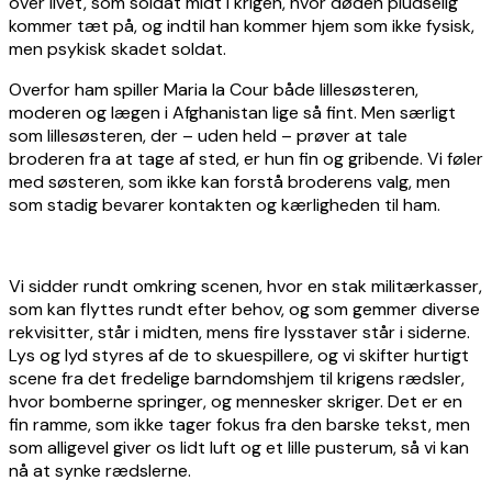
over livet, som soldat midt i krigen, hvor døden pludselig
kommer tæt på, og indtil han kommer hjem som ikke fysisk,
men psykisk skadet soldat.
Overfor ham spiller Maria la Cour både lillesøsteren,
moderen og lægen i Afghanistan lige så fint. Men særligt
som lillesøsteren, der – uden held – prøver at tale
broderen fra at tage af sted, er hun fin og gribende. Vi føler
med søsteren, som ikke kan forstå broderens valg, men
som stadig bevarer kontakten og kærligheden til ham.
Vi sidder rundt omkring scenen, hvor en stak militærkasser,
som kan flyttes rundt efter behov, og som gemmer diverse
rekvisitter, står i midten, mens fire lysstaver står i siderne.
Lys og lyd styres af de to skuespillere, og vi skifter hurtigt
scene fra det fredelige barndomshjem til krigens rædsler,
hvor bomberne springer, og mennesker skriger. Det er en
fin ramme, som ikke tager fokus fra den barske tekst, men
som alligevel giver os lidt luft og et lille pusterum, så vi kan
nå at synke rædslerne.