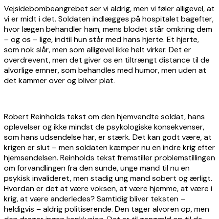
Vejsidebombeangrebet ser vi aldrig, men vi føler alligevel, at
vi er midt i det. Soldaten indlægges på hospitalet bagefter,
hvor lægen behandler ham, mens blodet står omkring dem
– og os – lige, indtil hun står med hans hjerte. Et hjerte,
som nok slår, men som alligevel ikke helt virker. Det er
overdrevent, men det giver os en tiltrængt distance til de
alvorlige emner, som behandles med humor, men uden at
det kammer over og bliver plat.
Robert Reinholds tekst om den hjemvendte soldat, hans
oplevelser og ikke mindst de psykologiske konsekvenser,
som hans udsendelse har, er stærk. Det kan godt være, at
krigen er slut – men soldaten kæmper nu en indre krig efter
hjemsendelsen. Reinholds tekst fremstiller problemstillingen
om forvandlingen fra den sunde, unge mand til nu en
psykisk invalideret, men stadig ung mand sobert og ærligt.
Hvordan er det at være voksen, at være hjemme, at være i
krig, at være anderledes? Samtidig bliver teksten –
heldigvis – aldrig politiserende. Den tager alvoren op, men