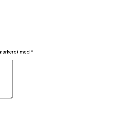
 markeret med
*