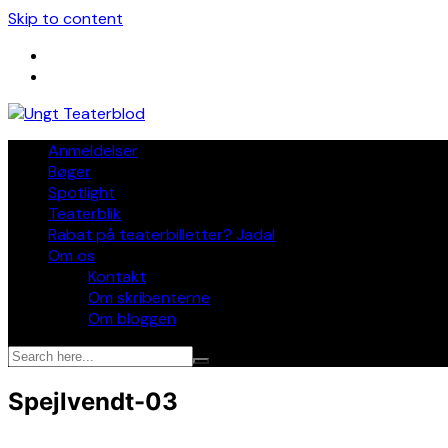
Skip to content
Anmeldelser
Bøger
Spotlight
Teaterblik
Rabat på teaterbilletter? Jada!
Om os
Kontakt
Om skribenterne
Om bloggen
Spejlvendt-03