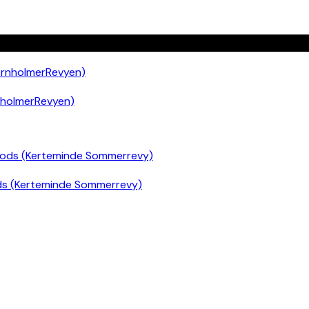
nholmerRevyen)
ds (Kerteminde Sommerrevy)