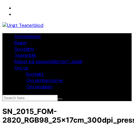
Skip
to
content
Anmeldelser
Bøger
Spotlight
Teaterblik
Rabat på teaterbilletter? Jada!
Om os
Kontakt
Om skribenterne
Om bloggen
SN_2015_FOM-
2820_RGB98_25x17cm_300dpi_pres