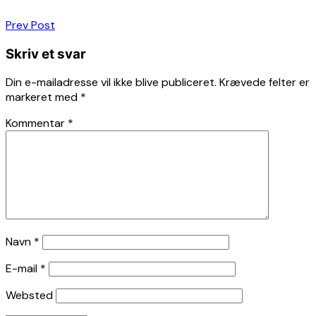
Indlægsnavigation
Prev Post
Skriv et svar
Din e-mailadresse vil ikke blive publiceret.
Krævede felter er
markeret med
*
Kommentar
*
Navn
*
E-mail
*
Websted