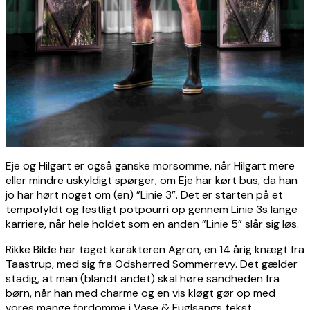
Eje og Hilgart er også ganske morsomme, når Hilgart mere
eller mindre uskyldigt spørger, om Eje har kørt bus, da han
jo har hørt noget om (en) ”Linie 3”. Det er starten på et
tempofyldt og festligt potpourri op gennem Linie 3s lange
karriere, når hele holdet som en anden ”Linie 5” slår sig løs.
Rikke Bilde har taget karakteren Agron, en 14 årig knægt fra
Taastrup, med sig fra Odsherred Sommerrevy. Det gælder
stadig, at man (blandt andet) skal høre sandheden fra
børn, når han med charme og en vis kløgt gør op med
vores mange fordomme i Vase & Fuglsangs tekst.