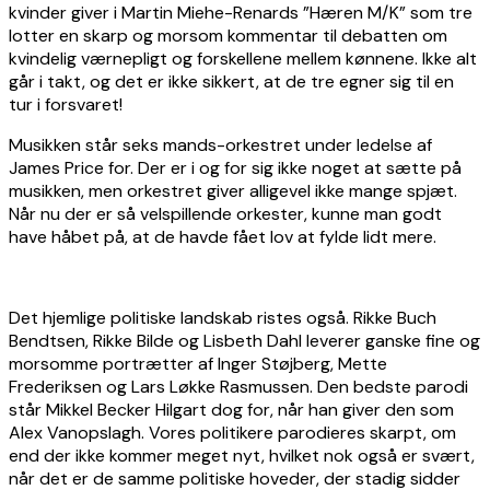
kvinder giver i Martin Miehe-Renards ”Hæren M/K” som tre
lotter en skarp og morsom kommentar til debatten om
kvindelig værnepligt og forskellene mellem kønnene. Ikke alt
går i takt, og det er ikke sikkert, at de tre egner sig til en
tur i forsvaret!
Musikken står seks mands-orkestret under ledelse af
James Price for. Der er i og for sig ikke noget at sætte på
musikken, men orkestret giver alligevel ikke mange spjæt.
Når nu der er så velspillende orkester, kunne man godt
have håbet på, at de havde fået lov at fylde lidt mere.
Det hjemlige politiske landskab ristes også. Rikke Buch
Bendtsen, Rikke Bilde og Lisbeth Dahl leverer ganske fine og
morsomme portrætter af Inger Støjberg, Mette
Frederiksen og Lars Løkke Rasmussen. Den bedste parodi
står Mikkel Becker Hilgart dog for, når han giver den som
Alex Vanopslagh. Vores politikere parodieres skarpt, om
end der ikke kommer meget nyt, hvilket nok også er svært,
når det er de samme politiske hoveder, der stadig sidder