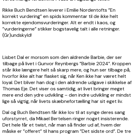
Rikke Buch Bendtsen leverer i Emilie Nordentofts ”En
korrekt vurdering” en spids kommentar til de ikke helt
korrekte ejendomsvurderinger. Alt er endt i kaos, og
”vurderingerne” stikker bogstavelig talt i alle retninger.
(Gr)undskyld!
Lisbet Dal er morsom som den aldrende Barbie, der ser
tilbage på livet i Gunvor Reynbergs ”Barbie 2024”. Kroppen
står ikke længere helt så skarp mere, og hun ser tilbage på,
hvorfor ikke alt har flasket sig, når Ken ikke har været helt
loyal. Det bliver han dog i den aldrende udgave i skikkelse af
Thomas Eje. Det viser os samtidig, at livet bringer meget
mere end den ydre udvikling – den indre udvikling er mindst
lige så vigtig, når livets skæbnefortælling har sit eget liv.
Dal og Buch Bendtsen får ikke lov til at synge deres sang
uforstyrret, da Mikael Bertelsen ringer noget insisterende.
Det hele får et twist, når man så finder ud af, hvem der
måske er ”offeret” til hans program ”Det sidste ord”. De tre