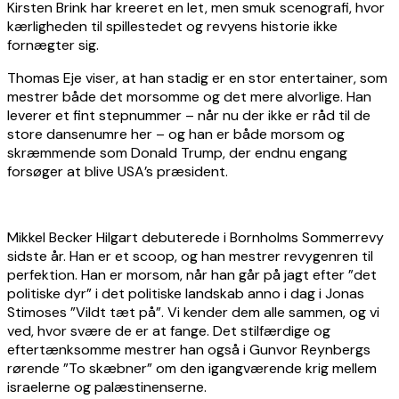
Kirsten Brink har kreeret en let, men smuk scenografi, hvor
kærligheden til spillestedet og revyens historie ikke
fornægter sig.
Thomas Eje viser, at han stadig er en stor entertainer, som
mestrer både det morsomme og det mere alvorlige. Han
leverer et fint stepnummer – når nu der ikke er råd til de
store dansenumre her – og han er både morsom og
skræmmende som Donald Trump, der endnu engang
forsøger at blive USA’s præsident.
Mikkel Becker Hilgart debuterede i Bornholms Sommerrevy
sidste år. Han er et scoop, og han mestrer revygenren til
perfektion. Han er morsom, når han går på jagt efter ”det
politiske dyr” i det politiske landskab anno i dag i Jonas
Stimoses ”Vildt tæt på”. Vi kender dem alle sammen, og vi
ved, hvor svære de er at fange. Det stilfærdige og
eftertænksomme mestrer han også i Gunvor Reynbergs
rørende ”To skæbner” om den igangværende krig mellem
israelerne og palæstinenserne.