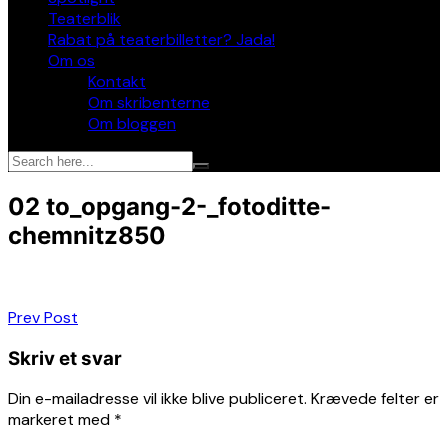
Teaterblik
Rabat på teaterbilletter? Jada!
Om os
Kontakt
Om skribenterne
Om bloggen
02 to_opgang-2-_fotoditte-
chemnitz850
Indlægsnavigation
Prev Post
Skriv et svar
Din e-mailadresse vil ikke blive publiceret.
Krævede felter er
markeret med
*