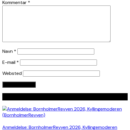
Kommentar
*
Navn
*
E-mail
*
Websted
Seneste indlæg
Anmeldelse: BornholmerRevyen 2026, Kyllingemoderen