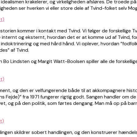
an idealismen krakelerer, og virkeligheden afsløres. De troede
igheden ser hverken vi eller store dele af Tvind-folket selv M
istorien kommer i kontakt med Tvind. Vi følger de forskellige Tv
ternt og eksternt, hvordan det er at komme ud af Tvind, for
 indoktrinering og med hård hånd. Vi oplever, hvordan ”fodfolk
es” af Tvind.
n Bo Lindsten og Margit Watt-Boolsen spiller alle de forskellige
ement, og den er velfungerende både til at akkompagnere histori
 Fejde)” fra 1971 fungerer rigtig godt. Sangen handler om d
revet, og på den politik, som førtes dengang. Man må op på ba
illingen skildrer sobert handlingen, og den konstruerer hænde