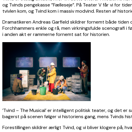
og Tvinds pengekasse ”Fælleseje”. På Teater V får vi for tiden
tvivlen kom, og Tvind kom i massiv modvind. Resten af histori
Dramatikeren Andreas Garfield skildrer fornemt både tiden o
Forchhammers enkle og rå, men virkningsfulde scenografi i f
i anden akt er rammerne fornemt sat for historien.
’Tvind – The Musical’ er intelligent politisk teater, og det 
bagerst på scenen følger vi historiens gang, mens Tvinds hist
Forestillingen skildrer ærligt Tvind, og vi bliver klogere på, h