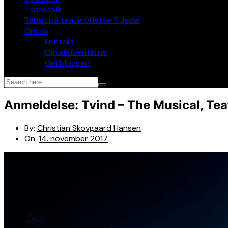
Teaterblik
Rabat på teaterbilletter? Jada!
Om os
Kontakt
Om skribenterne
Om bloggen
Anmeldelse: Tvind – The Musical, Tea
By:
Christian Skovgaard Hansen
On:
14. november 2017