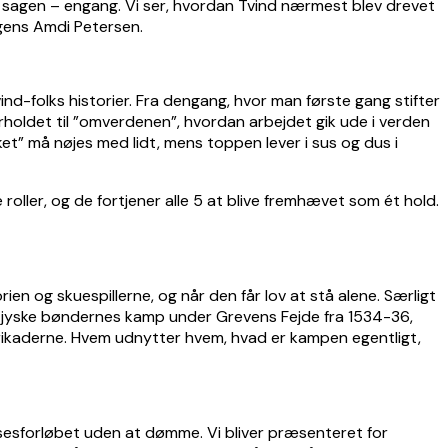
 på sagen – engang. Vi ser, hvordan Tvind nærmest blev drevet
ogens Amdi Petersen.
ind-folks historier. Fra dengang, hvor man første gang stifter
holdet til ”omverdenen”, hvordan arbejdet gik ude i verden
et” må nøjes med lidt, mens toppen lever i sus og dus i
 roller, og de fortjener alle 5 at blive fremhævet som ét hold.
en og skuespillerne, og når den får lov at stå alene. Særligt
e jyske bøndernes kamp under Grevens Fejde fra 1534-36,
rrikaderne. Hvem udnytter hvem, hvad er kampen egentligt,
lsesforløbet uden at dømme. Vi bliver præsenteret for