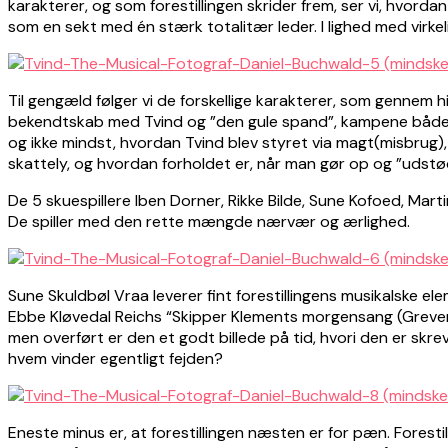
karakterer, og som forestillingen skrider frem, ser vi, hvord
som en sekt med én stærk totalitær leder. I lighed med virkel
Til gengæld følger vi de forskellige karakterer, som gennem h
bekendtskab med Tvind og ”den gule spand”, kampene både in
og ikke mindst, hvordan Tvind blev styret via magt(misbrug),
skattely, og hvordan forholdet er, når man gør op og ”udstød
De 5 skuespillere Iben Dorner, Rikke Bilde, Sune Kofoed, Marti
De spiller med den rette mængde nærvær og ærlighed.
Sune Skuldbøl Vraa leverer fint forestillingens musikalske el
Ebbe Kløvedal Reichs “Skipper Klements morgensang (Grevens
men overført er den et godt billede på tid, hvori den er sk
hvem vinder egentligt fejden?
Eneste minus er, at forestillingen næsten er for pæn. Forest