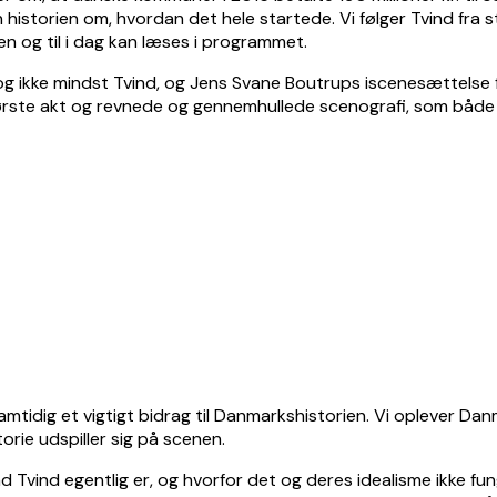
 historien om, hvordan det hele startede. Vi følger Tvind fra st
en og til i dag kan læses i programmet.
g ikke mindst Tvind, og Jens Svane Boutrups iscenesættelse fø
ørste akt og revnede og gennemhullede scenografi, som både b
er samtidig et vigtigt bidrag til Danmarkshistorien. Vi opleve
orie udspiller sig på scenen.
vad Tvind egentlig er, og hvorfor det og deres idealisme ikke fun