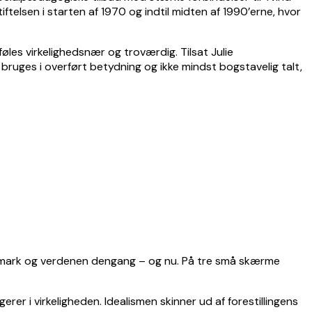
iftelsen i starten af 1970 og indtil midten af 1990’erne, hvor
les virkelighedsnær og troværdig. Tilsat Julie
ruges i overført betydning og ikke mindst bogstavelig talt,
r Danmark og verdenen dengang – og nu. På tre små skærme
gerer i virkeligheden. Idealismen skinner ud af forestillingens