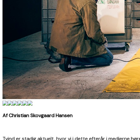
Af Christian Skovgaard Hansen
Tvind er stadig aktuelt, hvor vi i dette efterår i medierne h