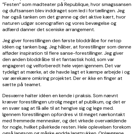
”Festen” som madteater på Republique, hvor smagssansen
og duftsansen blev inddraget som led i fortællingen. Jeg
har også tanken om det grønne og det aktive kært, hvor
naturen udgør scenografien og vores bevægelse og
adfærd danner det sceniske arrangement.
Jeg giver forestillingen den første bloddråbe for netop
idéen og tanken bag. Jeg håber, at forestillinger som denne
afføder inspiration til flere sanse-forestillinger. Jeg giver
den anden bloddråbe til et fantastisk hold, som var
engageret og velforberedt hele vejen igennem. Det var
tydeligt at mærke, at de havde lagt et kæmpe arbejde i og
var ærekære omkring projektet. Der er ikke en finger at
sætte på teamet.
Desværre halter idéen en kende i praksis. Som nævnt
kræver forestillingen utrolig meget af publikum, og det er
en svær sag at få alle til at hengive sig og lege med.
Igennem forestillingen opfordres vi til meget nærkontakt
med fremmede mennesker, og det virkede overvældende
for nogle, hvilket påvirkede resten. Hele oplevelsen forekom
også langsom og måske endda langtrukken. Oplæggene