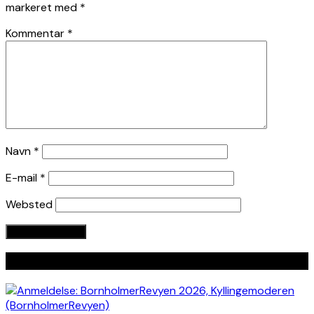
markeret med
*
Kommentar
*
Navn
*
E-mail
*
Websted
Seneste indlæg