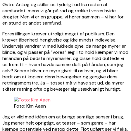
Østre Anlæg og skiller os tydeligt ud fra resten af
samfundet, mens vi går på rad og række i vores hvide
dragter. Men vi er en gruppe, vi hører sammen – vi har for
en stund et andet samfund.
Forestillingen kræver utroligt meget af publikum. Den
kræver åbenhed, hengivelse og ikke mindst indlevelse.
Undervejs vandrer vi med lukkede øjne, da mange myrer er
blinde, og vi passer på ”vores” æg. I to hold kæmper vi mod
hinanden på bedste myremanér, og disse hold duftede vi
os frem til – hvem havde samme duft på hånden, som jeg
selv? Senere bliver en myre givet til os hver, og vi bliver
bedt om at kopiere dens bevægelser og gengive dens
retningsmønstre. Ja – tosset må vi have set ud, da myrer
skifter retning ofte og bevæger sig usædvanligt hurtigt.
Foto: Kim Aaen
Jeg er vild med idéen om at bringe samtlige sanser i brug.
Jeg mener helt oprigtigt, at teater – som genre – har
kæmpe potentiale ved netop dette. Flot udført ser vi f.eks.