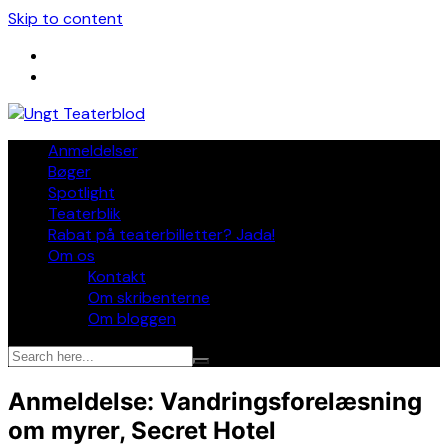
Skip to content
Anmeldelser
Bøger
Spotlight
Teaterblik
Rabat på teaterbilletter? Jada!
Om os
Kontakt
Om skribenterne
Om bloggen
Anmeldelse: Vandringsforelæsning
om myrer, Secret Hotel