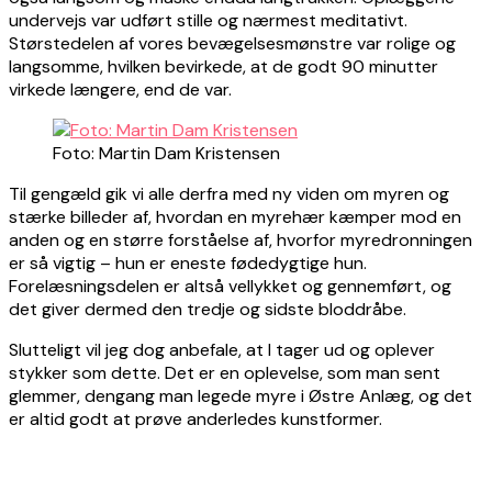
undervejs var udført stille og nærmest meditativt.
Størstedelen af vores bevægelsesmønstre var rolige og
langsomme, hvilken bevirkede, at de godt 90 minutter
virkede længere, end de var.
Foto: Martin Dam Kristensen
Til gengæld gik vi alle derfra med ny viden om myren og
stærke billeder af, hvordan en myrehær kæmper mod en
anden og en større forståelse af, hvorfor myredronningen
er så vigtig – hun er eneste fødedygtige hun.
Forelæsningsdelen er altså vellykket og gennemført, og
det giver dermed den tredje og sidste bloddråbe.
Slutteligt vil jeg dog anbefale, at I tager ud og oplever
stykker som dette. Det er en oplevelse, som man sent
glemmer, dengang man legede myre i Østre Anlæg, og det
er altid godt at prøve anderledes kunstformer.