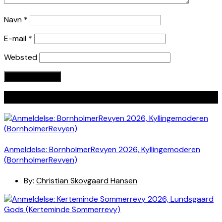
Navn
*
E-mail
*
Websted
Seneste indlæg
Anmeldelse: BornholmerRevyen 2026, Kyllingemoderen
(BornholmerRevyen)
By:
Christian Skovgaard Hansen