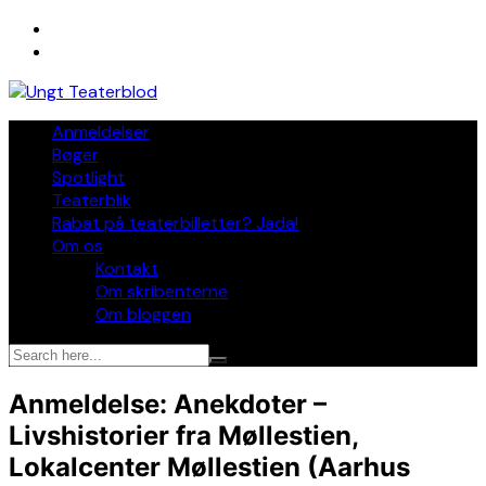
Skip
to
content
Anmeldelser
Bøger
Spotlight
Teaterblik
Rabat på teaterbilletter? Jada!
Om os
Kontakt
Om skribenterne
Om bloggen
Anmeldelse: Anekdoter –
Livshistorier fra Møllestien,
Lokalcenter Møllestien (Aarhus