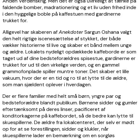
Anden Verdenskrig. Men det er også uvirkeligt at tænke på
faldende bomber, madrationering og et liv uden frihed inde
i den hyggelige boble på kaffestuen med gardinerne
trukket for.
Alligevel har skaberen af
Anekdoter
Sargun Oshana valgt
den helt rigtige iscenesættelse af stykket, der både
vækker historierne til live og skaber et bånd mellem unge
og ældre. Lokalets nydeligt opdækkede kaffeborde er som
taget ud af dine bedsteforældres spisestue, gardinerne er
trukket for ud til den virkelige verden, og en gammel
grammofonplade spiller muntre toner. Det skaber et lille
vakuum, hvor der er en tid og ro til at lytte til de ældre,
som man sjældent oplever i hverdagen.
Der er flere familier med helt små børn, yngre par og
bedsteforældre blandt publikum. Børnene sidder og gumler
eftertænksomt på deres linser, pacificeret af
konditorkagerne på kaffebordet, så de bedre kan lytte til
skuespillerne. De ældre fra lokalcenteret, der selv er mødt
op for at se forestillingen, sidder og klukler, når
skuespillerne lader en bemærkning om en sorgløs