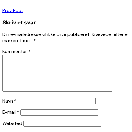
Indlægsnavigation
Prev Post
Skriv et svar
Din e-mailadresse vil ikke blive publiceret.
Krævede felter er
markeret med
*
Kommentar
*
Navn
*
E-mail
*
Websted