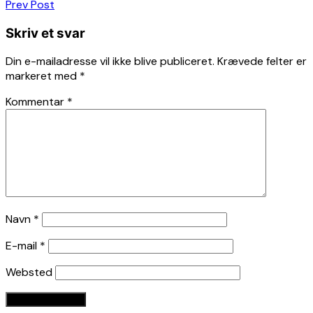
Indlægsnavigation
Prev Post
Skriv et svar
Din e-mailadresse vil ikke blive publiceret.
Krævede felter er
markeret med
*
Kommentar
*
Navn
*
E-mail
*
Websted