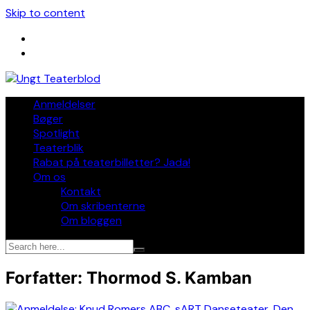
Skip to content
Anmeldelser
Bøger
Spotlight
Teaterblik
Rabat på teaterbilletter? Jada!
Om os
Kontakt
Om skribenterne
Om bloggen
Forfatter:
Thormod S. Kamban