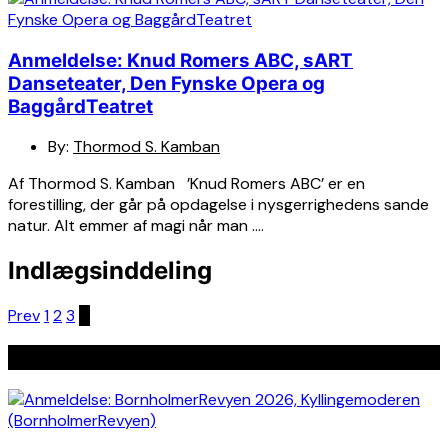
Anmeldelse: Knud Romers ABC, sART
Danseteater, Den Fynske Opera og
BaggårdTeatret
By:
Thormod S. Kamban
Af Thormod S. Kamban ’Knud Romers ABC’ er en
forestilling, der går på opdagelse i nysgerrighedens sande
natur. Alt emmer af magi når man ….
Indlægsinddeling
Prev
1
2
3
4
Seneste indlæg