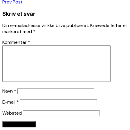
Indlægsnavigation
Prev Post
Skriv et svar
Din e-mailadresse vil ikke blive publiceret.
Krævede felter er
markeret med
*
Kommentar
*
Navn
*
E-mail
*
Websted