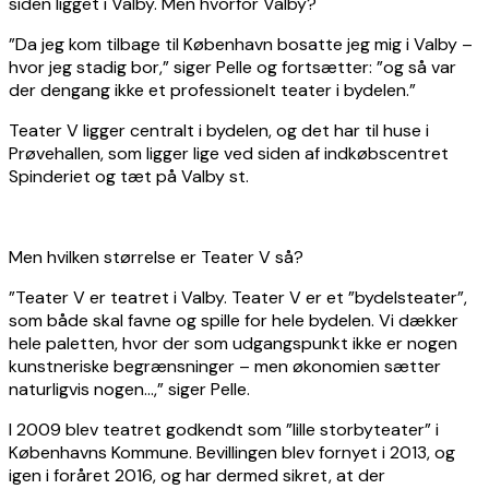
siden ligget i Valby. Men hvorfor Valby?
”Da jeg kom tilbage til København bosatte jeg mig i Valby –
hvor jeg stadig bor,” siger Pelle og fortsætter: ”og så var
der dengang ikke et professionelt teater i bydelen.”
Teater V ligger centralt i bydelen, og det har til huse i
Prøvehallen, som ligger lige ved siden af indkøbscentret
Spinderiet og tæt på Valby st.
Men hvilken størrelse er Teater V så?
”Teater V er teatret i Valby. Teater V er et ”bydelsteater”,
som både skal favne og spille for hele bydelen. Vi dækker
hele paletten, hvor der som udgangspunkt ikke er nogen
kunstneriske begrænsninger – men økonomien sætter
naturligvis nogen…,” siger Pelle.
I 2009 blev teatret godkendt som ”lille storbyteater” i
Københavns Kommune. Bevillingen blev fornyet i 2013, og
igen i foråret 2016, og har dermed sikret, at der