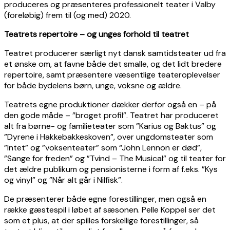
produceres og præsenteres professionelt teater i Valby
(foreløbig) frem til (og med) 2020.
Teatrets repertoire – og unges forhold til teatret
Teatret producerer særligt nyt dansk samtidsteater ud fra
et ønske om, at favne både det smalle, og det lidt bredere
repertoire, samt præsentere væsentlige teateroplevelser
for både bydelens børn, unge, voksne og ældre.
Teatrets egne produktioner dækker derfor også en – på
den gode måde – ”broget profil”. Teatret har produceret
alt fra børne- og familieteater som ”Karius og Baktus” og
”Dyrene i Hakkebakkeskoven”, over ungdomsteater som
”Intet” og ”voksenteater” som “John Lennon er død”,
”Sange for freden” og ”Tvind – The Musical” og til teater for
det ældre publikum og pensionisterne i form af f.eks. ”Kys
og vinyl” og ”Når alt går i Nilfisk”.
De præsenterer både egne forestillinger, men også en
række gæstespil i løbet af sæsonen. Pelle Koppel ser det
som et plus, at der spilles forskellige forestillinger, så