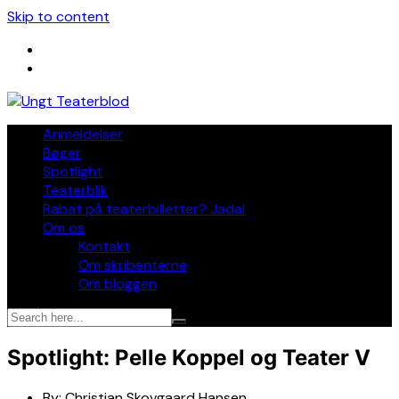
Skip to content
Anmeldelser
Bøger
Spotlight
Teaterblik
Rabat på teaterbilletter? Jada!
Om os
Kontakt
Om skribenterne
Om bloggen
Spotlight: Pelle Koppel og Teater V
By:
Christian Skovgaard Hansen