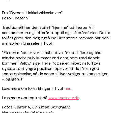
Fra “Dyrene i Hakkebakkeskoven”
Foto: Teater V
Traditionelt har den spillet ”hjemme” på Teater V i
sensommeren og i efteråret op til og i efterårsferien. Dette
forår rykker den dog også ind i lidt større rammer, når den i
maj spiller i Glassalen i Tivoli.
”På den måde er vores håb, at vi når ud til flere og ikke
mindst andre publikummer end dem, som traditionelt
kommer i Valby,” siger Pelle, ”og så er håbet naturligvis
også, at det yngre publikum oplever at de får en god
teateroplevelse, så de senere i livet vælger at komme igen
– og igen…!”
Læs mere om forestillingen i Tivoli
her
.
Læs mere om teatret på
www.teater-v.dk
.
Fotos: Teater V, Christian Skovgaard
Hansen og Daniel Buchwald