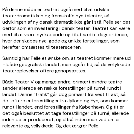
På denne måde er teatret også med til at udvikle
teaterdramatikken og fremskaffe nye talenter, så
udviklingen af ny dansk dramatik ikke går i stå. Pelle ser det
derfor som en investering i dansk teater. Teatret kan være
med til at være nyskabende og til at sætte dagsordenen,
hvor der skabes nye, gode og unikke fortællinger, som
herefter omsættes til teaterscenen.
Samtidig har Pelle et ønske om, at teatret kommer mere ud
– både geografisk i landet, men også i tid, så de vellykkede
teateroplevelser oftere genopsættes.
Både Teater V og mange andre, primært mindre teatre
sender allerede en række forestillinger på turné rundt i
landet. Denne ”trafik” går dog primært fra vest til øst, så
det oftere er forestillinger fra Jylland og Fyn, som kommer
rundt i landet, end forestillinger fra København. Og tit er
det også besluttet at tage forestillinger på turné, allerede
inden de er produceret, og altså inden man ved om er
relevante og vellykkede. Og det ærgrer Pelle.