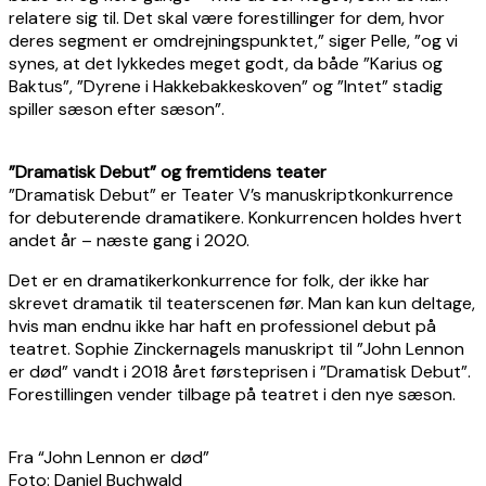
relatere sig til. Det skal være forestillinger for dem, hvor
deres segment er omdrejningspunktet,” siger Pelle, ”og vi
synes, at det lykkedes meget godt, da både ”Karius og
Baktus”, ”Dyrene i Hakkebakkeskoven” og ”Intet” stadig
spiller sæson efter sæson”.
”Dramatisk Debut” og fremtidens teater
”Dramatisk Debut” er Teater V’s manuskriptkonkurrence
for debuterende dramatikere. Konkurrencen holdes hvert
andet år – næste gang i 2020.
Det er en dramatikerkonkurrence for folk, der ikke har
skrevet dramatik til teaterscenen før. Man kan kun deltage,
hvis man endnu ikke har haft en professionel debut på
teatret. Sophie Zinckernagels manuskript til ”John Lennon
er død” vandt i 2018 året førsteprisen i ”Dramatisk Debut”.
Forestillingen vender tilbage på teatret i den nye sæson.
Fra “John Lennon er død”
Foto: Daniel Buchwald