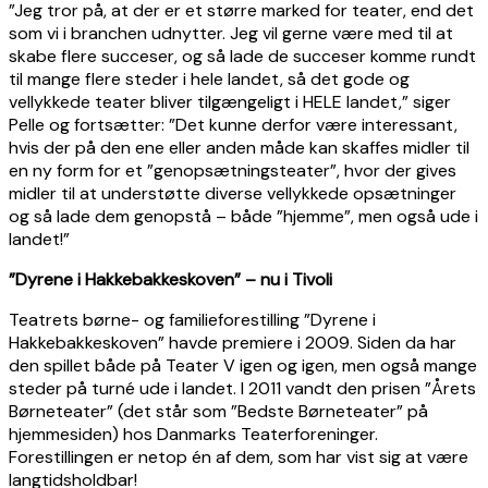
”Jeg tror på, at der er et større marked for teater, end det
som vi i branchen udnytter. Jeg vil gerne være med til at
skabe flere succeser, og så lade de succeser komme rundt
til mange flere steder i hele landet, så det gode og
vellykkede teater bliver tilgængeligt i HELE landet,” siger
Pelle og fortsætter: ”Det kunne derfor være interessant,
hvis der på den ene eller anden måde kan skaffes midler til
en ny form for et ”genopsætningsteater”, hvor der gives
midler til at understøtte diverse vellykkede opsætninger
og så lade dem genopstå – både ”hjemme”, men også ude i
landet!”
”Dyrene i Hakkebakkeskoven” – nu i Tivoli
Teatrets børne- og familieforestilling ”Dyrene i
Hakkebakkeskoven” havde premiere i 2009. Siden da har
den spillet både på Teater V igen og igen, men også mange
steder på turné ude i landet. I 2011 vandt den prisen ”Årets
Børneteater” (det står som ”Bedste Børneteater” på
hjemmesiden) hos Danmarks Teaterforeninger.
Forestillingen er netop én af dem, som har vist sig at være
langtidsholdbar!