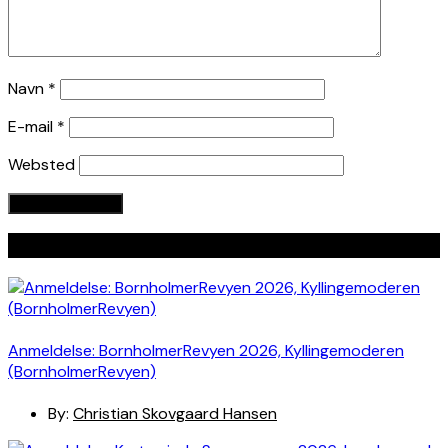
Navn
*
E-mail
*
Websted
Seneste indlæg
Anmeldelse: BornholmerRevyen 2026, Kyllingemoderen
(BornholmerRevyen)
By:
Christian Skovgaard Hansen