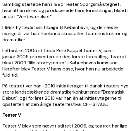
Samtidig startede han i 1995 Teater Spørgsmålstegnet,
hvortil han skrev og producerede flere forestillinger, blandt
andet ”Venteværelset”.
I 1997 flyttede han tilbage til København, og de næste
mange år var han freelance skuespiller, teaterinstruktør og
dramatiker.
I efteråret 2005 stiftede Pelle Koppel Teater V, som i
januar 2006 præsenterede den første forestilling. Teatret
blev i 2009 ”lille storbyteater” i Københavns kommune.
Herefter blev Teater V hans base, hvor han nu arbejdede
fuld tid.
På teatret var han i 2010 initiativtager til dansk teaters nye
store landsdækkende dramatikerkonkurrence ”Dramatisk
Debut”, og i foråret 2013 var han én af initiativtagerne til
opstarten af den årlige teaterfestival CPH STAGE.
Teater V
Teater V blev som nævnt stiftet i 2006, og teatret har lige