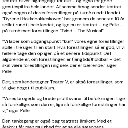
teatret bliver tilgængeligt for alle – og også for gode
gæstespil fra hele landet. Af samme årsag sender teatret
også nogen af deres forestillinger på turné rundt i landet.
”Dyrene i Hakkebakkeskoven” har gennem de seneste 10 år
spillet rundt i hele landet, og lige nu er teatret – og Pelle –
på turné med forestillingen ”Tvind – The Musical”.
”Vi lader som udgangspunkt ”kun” vores egne forestillinger
spille i tre uger til en start. Hvis forestillingen så er god, vil vi
hellere tage den op igen på et senere tidspunkt. Det
afgørende er, om forestillingen er (langtids)holdbar – det
skal være forestillingen i sig selv, der er bærende,” siger
Pelle.
Det, som kendetegner Teater V, er altså forestillinger, som
vil give noget til publikum.
”Vores brogede og brede profil svarer til befolkningen. Lige
så forskellige, som den er, lige så forskellige forestillinger har
vi,” siger Pelle.
Den tankegang er også bag teatrets årskort. Med et
årskort får man mulighed for at se alle sæsonens