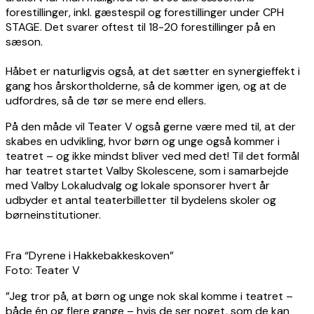
forestillinger, inkl. gæstespil og forestillinger under CPH
STAGE. Det svarer oftest til 18-20 forestillinger på en
sæson.
Håbet er naturligvis også, at det sætter en synergieffekt i
gang hos årskortholderne, så de kommer igen, og at de
udfordres, så de tør se mere end ellers.
På den måde vil Teater V også gerne være med til, at der
skabes en udvikling, hvor børn og unge også kommer i
teatret – og ikke mindst bliver ved med det! Til det formål
har teatret startet Valby Skolescene, som i samarbejde
med Valby Lokaludvalg og lokale sponsorer hvert år
udbyder et antal teaterbilletter til bydelens skoler og
børneinstitutioner.
Fra “Dyrene i Hakkebakkeskoven”
Foto: Teater V
”Jeg tror på, at børn og unge nok skal komme i teatret –
både én og flere gange – hvis de ser noget, som de kan