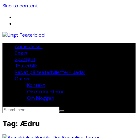
Skip to content
Anmeldelser
Bøger
Spotlight
Teaterblik
Rabat på teaterbilletter? Jada!
Om os
Kontakt
Om skribenterne
Om bloggen
Tag:
Ædru