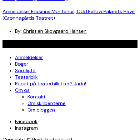
Anmeldelse: Erasmus Montanus, Odd Fellow Palæets Have
(Grønnegårds Teatret)
By:
Christian Skovgaard Hansen
Navigation
Anmeldelser
Bøger
Spotlight
Teaterblik
Rabat på teaterbilletter? Jada!
Om os
Kontakt
Om skribenterne
Om bloggen
Facebook
Instagram
Copyright © Ungt Teaterblod |