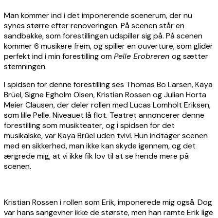
Man kommer ind i det imponerende scenerum, der nu
synes større efter renoveringen. På scenen står en
sandbakke, som forestillingen udspiller sig på. På scenen
kommer 6 musikere frem, og spiller en ouverture, som glider
perfekt ind i min forestilling om
Pelle Erobreren
og sætter
stemningen.
I spidsen for denne forestilling ses Thomas Bo Larsen, Kaya
Brüel, Signe Egholm Olsen, Kristian Rossen og Julian Horta
Meier Clausen, der deler rollen med Lucas Lomholt Eriksen,
som lille Pelle. Niveauet lå flot. Teatret annoncerer denne
forestilling som musikteater, og i spidsen for det
musikalske, var Kaya Brüel uden tvivl. Hun indtager scenen
med en sikkerhed, man ikke kan skyde igennem, og det
ærgrede mig, at vi ikke fik lov til at se hende mere på
scenen.
Kristian Rossen i rollen som Erik, imponerede mig også. Dog
var hans sangevner ikke de største, men han ramte Erik lige