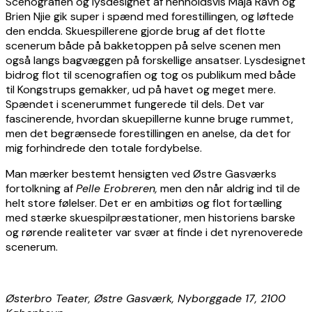
Scenografien og lysdesignet af henholdsvis Maja Ravn og
Brien Njie gik super i spænd med forestillingen, og løftede
den endda. Skuespillerene gjorde brug af det flotte
scenerum både på bakketoppen på selve scenen men
også langs bagvæggen på forskellige ansatser. Lysdesignet
bidrog flot til scenografien og tog os publikum med både
til Kongstrups gemakker, ud på havet og meget mere.
Spændet i scenerummet fungerede til dels. Det var
fascinerende, hvordan skuepillerne kunne bruge rummet,
men det begrænsede forestillingen en anelse, da det for
mig forhindrede den totale fordybelse.
Man mærker bestemt hensigten ved Østre Gasværks
fortolkning af
Pelle Erobreren,
men den når aldrig ind til de
helt store følelser. Det er en ambitiøs og flot fortælling
med stærke skuespilpræstationer, men historiens barske
og rørende realiteter var svær at finde i det nyrenoverede
scenerum.
Østerbro Teater, Østre Gasværk, Nyborggade 17, 2100