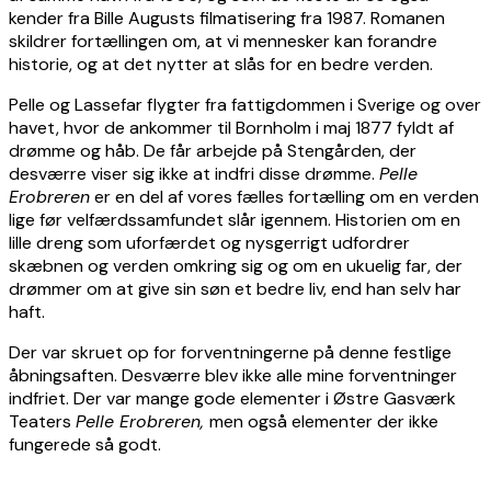
kender fra Bille Augusts filmatisering fra 1987. Romanen
skildrer fortællingen om, at vi mennesker kan forandre
historie, og at det nytter at slås for en bedre verden.
Pelle og Lassefar flygter fra fattigdommen i Sverige og over
havet, hvor de ankommer til Bornholm i maj 1877 fyldt af
drømme og håb. De får arbejde på Stengården, der
desværre viser sig ikke at indfri disse drømme.
Pelle
Erobreren
er en del af vores fælles fortælling om en verden
lige før velfærdssamfundet slår igennem. Historien om en
lille dreng som uforfærdet og nysgerrigt udfordrer
skæbnen og verden omkring sig og om en ukuelig far, der
drømmer om at give sin søn et bedre liv, end han selv har
haft.
Der var skruet op for forventningerne på denne festlige
åbningsaften. Desværre blev ikke alle mine forventninger
indfriet. Der var mange gode elementer i Østre Gasværk
Teaters
Pelle Erobreren,
men også elementer der ikke
fungerede så godt.