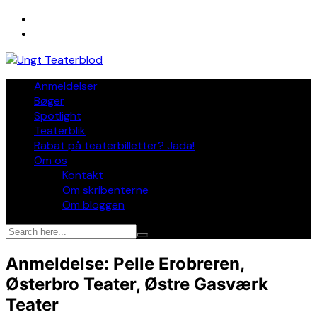
Skip
to
content
Anmeldelser
Bøger
Spotlight
Teaterblik
Rabat på teaterbilletter? Jada!
Om os
Kontakt
Om skribenterne
Om bloggen
Anmeldelse: Pelle Erobreren,
Østerbro Teater, Østre Gasværk
Teater