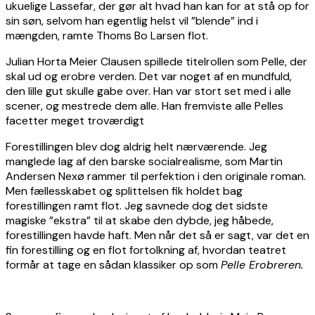
ukuelige Lassefar, der gør alt hvad han kan for at stå op for
sin søn, selvom han egentlig helst vil ”blende” ind i
mængden, ramte Thoms Bo Larsen flot.
Julian Horta Meier Clausen spillede titelrollen som Pelle, der
skal ud og erobre verden. Det var noget af en mundfuld,
den lille gut skulle gabe over. Han var stort set med i alle
scener, og mestrede dem alle. Han fremviste alle Pelles
facetter meget troværdigt
Forestillingen blev dog aldrig helt nærværende. Jeg
manglede lag af den barske socialrealisme, som Martin
Andersen Nexø rammer til perfektion i den originale roman.
Men fællesskabet og splittelsen fik holdet bag
forestillingen ramt flot. Jeg savnede dog det sidste
magiske ”ekstra” til at skabe den dybde, jeg håbede,
forestillingen havde haft. Men når det så er sagt, var det en
fin forestilling og en flot fortolkning af, hvordan teatret
formår at tage en sådan klassiker op som
Pelle Erobreren.