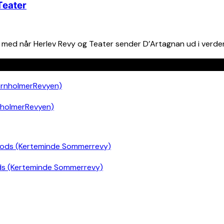
Teater
ag med når Herlev Revy og Teater sender D’Artagnan ud i verden
nholmerRevyen)
ds (Kerteminde Sommerrevy)