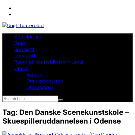
Skip
to
content
Anmeldelser
Bøger
Spotlight
Teaterblik
Rabat på teaterbilletter? Jada!
Om os
Kontakt
Om skribenterne
Om bloggen
Tag:
Den Danske Scenekunstskole –
Skuespilleruddannelsen i Odense