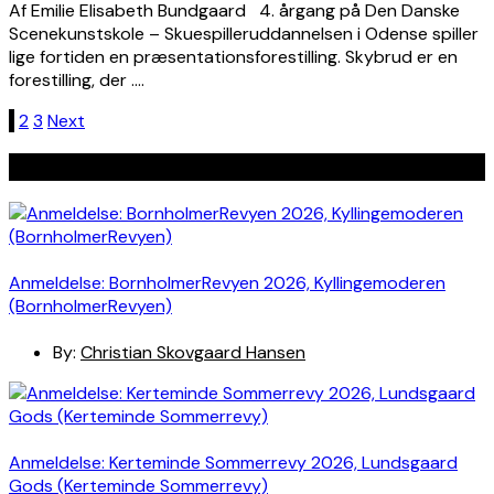
Af Emilie Elisabeth Bundgaard 4. årgang på Den Danske
Scenekunstskole – Skuespilleruddannelsen i Odense spiller
lige fortiden en præsentationsforestilling. Skybrud er en
forestilling, der ….
Indlægsinddeling
1
2
3
Next
Seneste indlæg
Anmeldelse: BornholmerRevyen 2026, Kyllingemoderen
(BornholmerRevyen)
By:
Christian Skovgaard Hansen
Anmeldelse: Kerteminde Sommerrevy 2026, Lundsgaard
Gods (Kerteminde Sommerrevy)