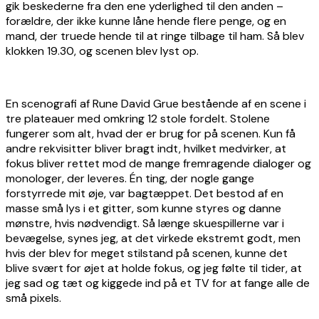
gik beskederne fra den ene yderlighed til den anden –
forældre, der ikke kunne låne hende flere penge, og en
mand, der truede hende til at ringe tilbage til ham. Så blev
klokken 19.30, og scenen blev lyst op.
En scenografi af Rune David Grue bestående af en scene i
tre plateauer med omkring 12 stole fordelt. Stolene
fungerer som alt, hvad der er brug for på scenen. Kun få
andre rekvisitter bliver bragt indt, hvilket medvirker, at
fokus bliver rettet mod de mange fremragende dialoger og
monologer, der leveres. Én ting, der nogle gange
forstyrrede mit øje, var bagtæppet. Det bestod af en
masse små lys i et gitter, som kunne styres og danne
mønstre, hvis nødvendigt. Så længe skuespillerne var i
bevægelse, synes jeg, at det virkede ekstremt godt, men
hvis der blev for meget stilstand på scenen, kunne det
blive svært for øjet at holde fokus, og jeg følte til tider, at
jeg sad og tæt og kiggede ind på et TV for at fange alle de
små pixels.