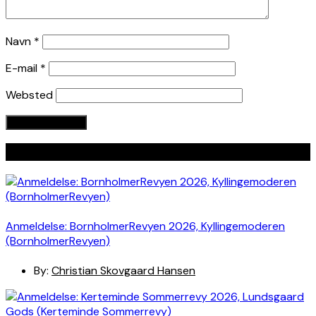
Navn
*
E-mail
*
Websted
Seneste indlæg
Anmeldelse: BornholmerRevyen 2026, Kyllingemoderen
(BornholmerRevyen)
By:
Christian Skovgaard Hansen