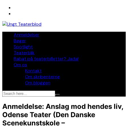
Skip
to
content
Anmeldelser
Bøger
Spotlight
Teaterblik
Rabat på teaterbilletter? Jada!
Om os
Kontakt
Om skribenterne
Om bloggen
Anmeldelse: Anslag mod hendes liv,
Odense Teater (Den Danske
Scenekunstskole –