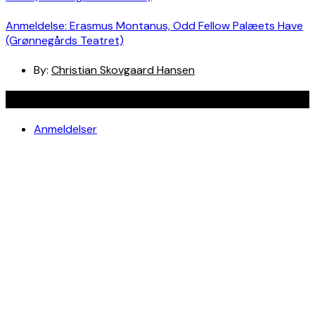
Anmeldelse: Erasmus Montanus, Odd Fellow Palæets Have
(Grønnegårds Teatret)
By:
Christian Skovgaard Hansen
Navigation
Anmeldelser
Bøger
Spotlight
Teaterblik
Rabat på teaterbilletter? Jada!
Om os
Kontakt
Om skribenterne
Om bloggen
Facebook
Instagram
Copyright © Ungt Teaterblod |