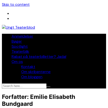
Skip to content
Anmeldelser
Bøger
Spotlight
Teaterblik
Rabat på teaterbilletter? Jada!
Om os
Kontakt
Om skribenterne
Om bloggen
Forfatter:
Emilie Elisabeth
Bundgaard