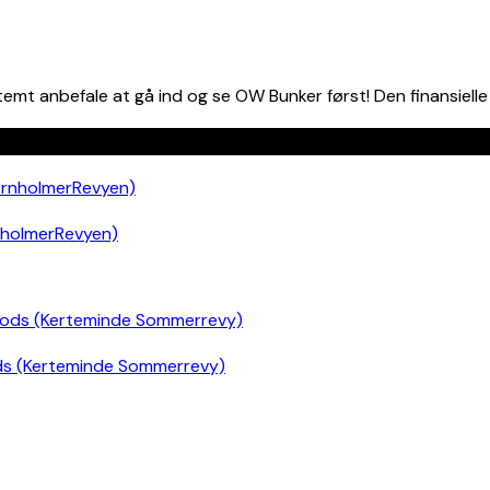
temt anbefale at gå ind og se OW Bunker først! Den finansielle 
nholmerRevyen)
ds (Kerteminde Sommerrevy)