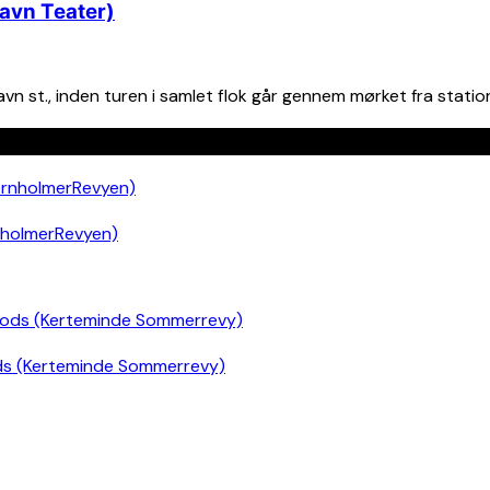
avn Teater)
n st., inden turen i samlet flok går gennem mørket fra stati
nholmerRevyen)
ds (Kerteminde Sommerrevy)