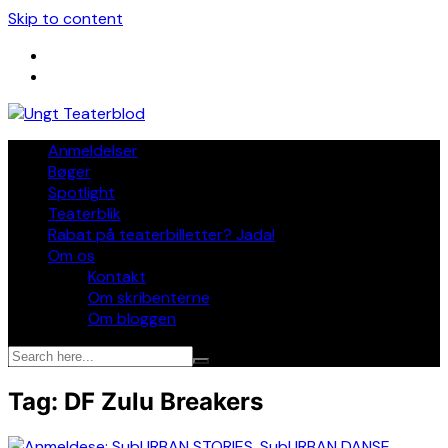
Skip to content
Anmeldelser
Bøger
Spotlight
Teaterblik
Rabat på teaterbilletter? Jada!
Om os
Kontakt
Om skribenterne
Om bloggen
Tag:
DF Zulu Breakers