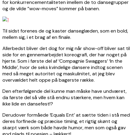
for konkurrencementaliteten imellem de to dansegrupper
og de vilde ”wow-moves” kommer på banen.
Til sidst forenes de og kaster danseglæden, som en bold,
mellem sig, i et brag af en finale.
Allerbedst bliver det dog for mig når show-off bliver sat til
side for en gennemarbejdet koreografi, der har noget på
hjerte. Som i første del af ‘Compagnie Swaggers’ ‘In the
Middle’, hvor de seks kvindelige dansere indtog scenen
med så meget autoritet og maskulinitet, at jeg blev
overvældet helt oppe på bagerste række.
Den efterfølgende del kunne man måske have undværet,
da første del så ville stå endnu stærkere, men hvem kan
ikke lide en dansefest!?
Derudover formåede ‘Equals Ent’ at sætte tiden i stå med
deres forfinede og præcise timing, et rigtig skønt og
skarpt værk som både havde humor, men som også gav
god plads til poesien – lækkert!