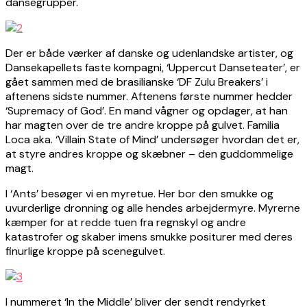
dansegrupper.
Der er både værker af danske og udenlandske artister, og
Dansekapellets faste kompagni, ‘Uppercut Danseteater’, er
gået sammen med de brasilianske ‘DF Zulu Breakers’ i
aftenens sidste nummer. Aftenens første nummer hedder
‘Supremacy of God’. En mand vågner og opdager, at han
har magten over de tre andre kroppe på gulvet. Familia
Loca aka. ‘Villain State of Mind’ undersøger hvordan det er,
at styre andres kroppe og skæbner – den guddommelige
magt.
I ‘Ants’ besøger vi en myretue. Her bor den smukke og
uvurderlige dronning og alle hendes arbejdermyre. Myrerne
kæmper for at redde tuen fra regnskyl og andre
katastrofer og skaber imens smukke positurer med deres
finurlige kroppe på scenegulvet.
I nummeret ‘In the Middle’ bliver der sendt rendyrket