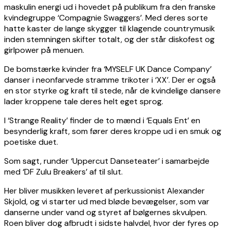
maskulin energi ud i hovedet på publikum fra den franske
kvindegruppe ‘Compagnie Swaggers’. Med deres sorte
hatte kaster de lange skygger til klagende countrymusik
inden stemningen skifter totalt, og der står diskofest og
girlpower på menuen.
De bomstærke kvinder fra ‘MYSELF UK Dance Company’
danser i neonfarvede stramme trikoter i ‘XX’. Der er også
en stor styrke og kraft til stede, når de kvindelige dansere
lader kroppene tale deres helt eget sprog.
I ‘Strange Reality’ finder de to mænd i ‘Equals Ent’ en
besynderlig kraft, som fører deres kroppe ud i en smuk og
poetiske duet.
Som sagt, runder ‘Uppercut Danseteater’ i samarbejde
med ‘DF Zulu Breakers’ af til slut.
Her bliver musikken leveret af perkussionist Alexander
Skjold, og vi starter ud med bløde bevægelser, som var
danserne under vand og styret af bølgernes skvulpen.
Roen bliver dog afbrudt i sidste halvdel, hvor der fyres op