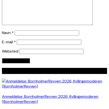
Navn
*
E-mail
*
Websted
Seneste indlæg
Anmeldelse: BornholmerRevyen 2026, Kyllingemoderen
(BornholmerRevyen)