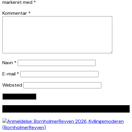
markeret med
*
Kommentar
*
Navn
*
E-mail
*
Websted
Seneste indlæg