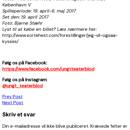
København V
Spilleperiode: 19. april-6. maj 2017
Set den: 19. april 2017
Foto: Bjarne Stæhr
Lyst til at købe en billet? Læs nærmere her:
http://www.sortehest.com/forestillinger/jeg-vil-ogsaa-
kysses/
Følg os på Facebook:
https://www.facebook.com/ungtteaterblod
Følg os på Instagram:
@ungt_teaterblod
Indlægsnavigation
Prev Post
Next Post
Skriv et svar
Din e-mailadresse vil ikke blive publiceret.
Krævede felter er