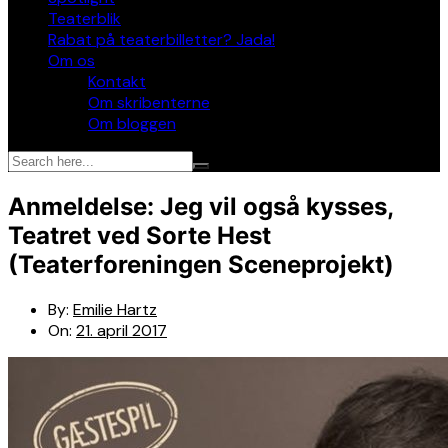
Teaterblik
Rabat på teaterbilletter? Jada!
Om os
Kontakt
Om skribenterne
Om bloggen
Anmeldelse: Jeg vil også kysses,
Teatret ved Sorte Hest
(Teaterforeningen Sceneprojekt)
By:
Emilie Hartz
On:
21. april 2017