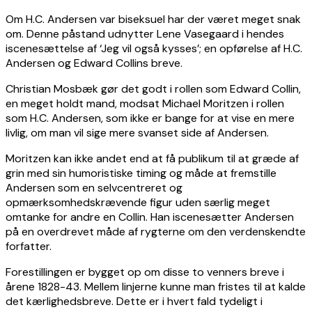
Om H.C. Andersen var biseksuel har der været meget snak
om. Denne påstand udnytter Lene Vasegaard i hendes
iscenesættelse af ‘Jeg vil også kysses’; en opførelse af H.C.
Andersen og Edward Collins breve.
Christian Mosbæk gør det godt i rollen som Edward Collin,
en meget holdt mand, modsat Michael Moritzen i rollen
som H.C. Andersen, som ikke er bange for at vise en mere
livlig, om man vil sige mere svanset side af Andersen.
Moritzen kan ikke andet end at få publikum til at græde af
grin med sin humoristiske timing og måde at fremstille
Andersen som en selvcentreret og
opmærksomhedskrævende figur uden særlig meget
omtanke for andre en Collin. Han iscenesætter Andersen
på en overdrevet måde af rygterne om den verdenskendte
forfatter.
Forestillingen er bygget op om disse to venners breve i
årene 1828-43. Mellem linjerne kunne man fristes til at kalde
det kærlighedsbreve. Dette er i hvert fald tydeligt i