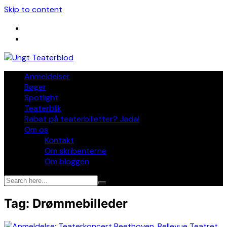
Skip to content
Anmeldelser
Bøger
Spotlight
Teaterblik
Rabat på teaterbilletter? Jada!
Om os
Kontakt
Om skribenterne
Om bloggen
Tag:
Drømmebilleder