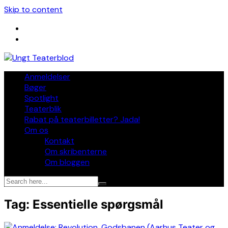
Skip to content
Anmeldelser
Bøger
Spotlight
Teaterblik
Rabat på teaterbilletter? Jada!
Om os
Kontakt
Om skribenterne
Om bloggen
Tag:
Essentielle spørgsmål