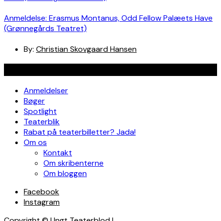
Anmeldelse: Erasmus Montanus, Odd Fellow Palæets Have
(Grønnegårds Teatret)
By:
Christian Skovgaard Hansen
Navigation
Anmeldelser
Bøger
Spotlight
Teaterblik
Rabat på teaterbilletter? Jada!
Om os
Kontakt
Om skribenterne
Om bloggen
Facebook
Instagram
Copyright © Ungt Teaterblod |