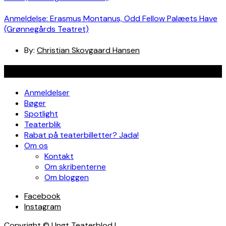
Anmeldelse: Erasmus Montanus, Odd Fellow Palæets Have
(Grønnegårds Teatret)
By:
Christian Skovgaard Hansen
Navigation
Anmeldelser
Bøger
Spotlight
Teaterblik
Rabat på teaterbilletter? Jada!
Om os
Kontakt
Om skribenterne
Om bloggen
Facebook
Instagram
Copyright © Ungt Teaterblod |