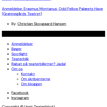
Anmeldelse: Erasmus Montanus, Odd Fellow Palæets Have
(Grønnegårds Teatret)
By:
Christian Skovgaard Hansen
Navigation
Anmeldelser
Bøger
Spotlight
Teaterblik
Rabat på teaterbilletter? Jada!
Om os
Kontakt
Om skribenterne
Om bloggen
Facebook
Instagram
Copyright © Ungt Teaterblod |