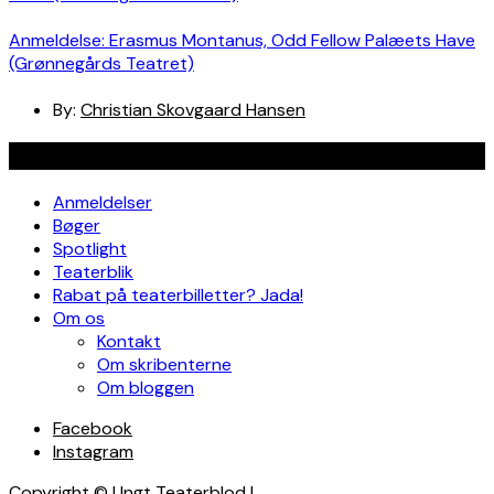
Anmeldelse: Erasmus Montanus, Odd Fellow Palæets Have
(Grønnegårds Teatret)
By:
Christian Skovgaard Hansen
Navigation
Anmeldelser
Bøger
Spotlight
Teaterblik
Rabat på teaterbilletter? Jada!
Om os
Kontakt
Om skribenterne
Om bloggen
Facebook
Instagram
Copyright © Ungt Teaterblod |