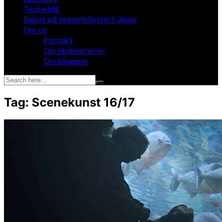
Teaterblik
Rabat på teaterbilletter? Jada!
Om os
Kontakt
Om skribenterne
Om bloggen
Tag:
Scenekunst 16/17