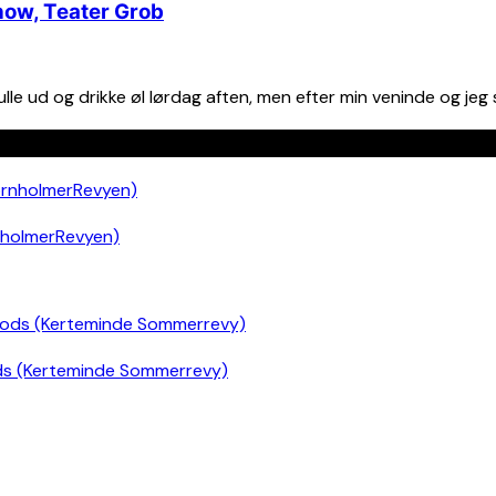
how, Teater Grob
le ud og drikke øl lørdag aften, men efter min veninde og jeg s
nholmerRevyen)
ds (Kerteminde Sommerrevy)